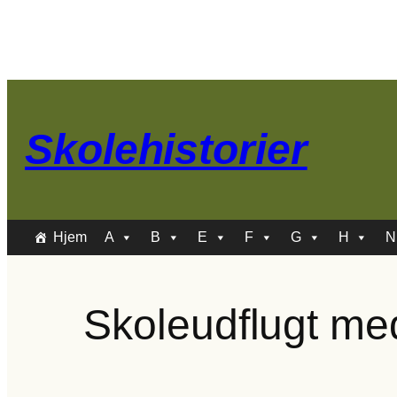
Spring
til
indhold
Skolehistorier
Hjem
A
B
E
F
G
H
N
Skoleudflugt med