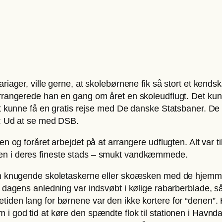
iager, ville gerne, at skolebørnene fik så stort et kendska
arrangerede han en gang om året en skoleudflugt. Det ku
et kunne få en gratis rejse med De danske Statsbaner. De 
r: Ud at se med DSB.
 og foråret arbejdet på at arrangere udflugten. Alt var tilr
en i deres fineste stads – smukt vandkæmmede.
den knugende skoletaskerne eller skoæsken med de hjem
i dagens anledning var indsvøbt i kølige rabarberblade, s
tiden lang for børnene var den ikke kortere for “denen”
i god tid at køre den spændte flok til stationen i Havnda