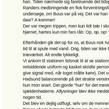
han. Tiden nærmede sig faretruende det tids
Randers medbringende en flok forventningsful
undersøge, om Buus var på vej. Det var han ik
daw? A kommer!
Der var megen trippen, men kun lidt tale i
hjørnet, hørtes kun min fars råb: Op, op, op!
Efterhånden gik det op for os, at Buus nok hav
tid til at spule med vand. Dog, tiden var ikke t
træværket. Alt endte lykkeligt.
Vi ankom til stationen tidsnok til at se statio
velsiddende uniform og kasket skridte perrone
give signal med, når toget måtte køre). Det v
Hadsund balancerende på det strakte venstre
hun mon snart. Det gjorde “hun” for det meste
sjældenhederne. Aflysninger blev ikke medd
nogen tid.
Det blev en dejlig udflugt, selv om de mennes