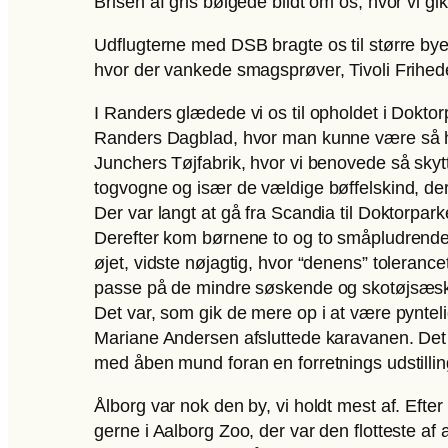
Brisen af gris bølgede blidt om os, hvor vi g
Udflugterne med DSB bragte os til større bye
hvor der vankede smagsprøver, Tivoli Frihe
I Randers glædede vi os til opholdet i Doktor
Randers Dagblad, hvor man kunne være så hel
Junchers Tøjfabrik, hvor vi benovede så sky
togvogne og især de vældige bøffelskind, der b
Der var langt at gå fra Scandia til Doktorpa
Derefter kom børnene to og to småpludrende
øjet, vidste nøjagtig, hvor “denens” toleranc
passe på de mindre søskende og skotøjsæske
Det var, som gik de mere op i at være pynte
Mariane Andersen afsluttede karavanen. Det va
med åben mund foran en forretnings udstilli
Ålborg var nok den by, vi holdt mest af. Eft
gerne i Aalborg Zoo, der var den flotteste af 