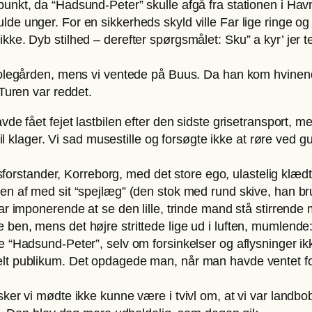
punkt, da “Hadsund-Peter” skulle afgå fra stationen i Ha
de unger. For en sikkerheds skyld ville Far lige ringe og
ke. Dyb stilhed – derefter spørgsmålet: Sku” a kyr’ jer t
 skolegården, mens vi ventede på Buus. Da han kom hvine
 Turen var reddet.
de fået fejet lastbilen efter den sidste grisetransport, me
il klager. Vi sad musestille og forsøgte ikke at røre ved gu
nsforstander, Korreborg, med det store ego, ulastelig klædt
n af med sit “spejlæg” (den stok med rund skive, han brug
ar imponerende at se den lille, trinde mand stå stirrende
 ben, mens det højre strittede lige ud i luften, mumlen
 “Hadsund-Peter”, selv om forsinkelser og aflysninger ikk
elt publikum. Det opdagede man, når man havde ventet 
ker vi mødte ikke kunne være i tvivl om, at vi var landbo