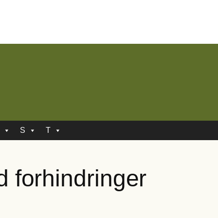
S
T
 forhindringer