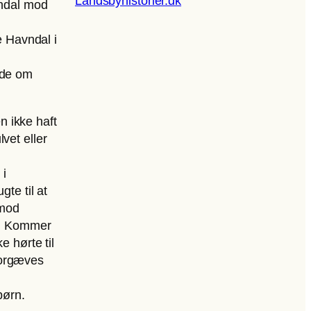
Landsbyhistorier.dk
vndal mod
e Havndal i
nde om
n ikke haft
lvet eller
 i
te til at
 mod
de: Kommer
e hørte til
forgæves
børn.