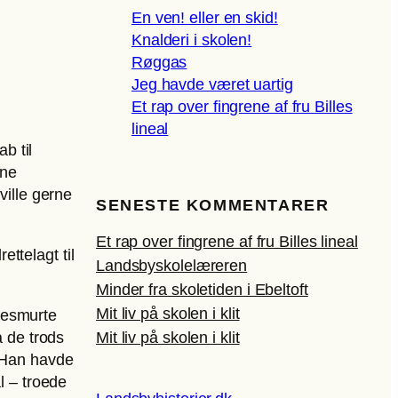
En ven! eller en skid!
Knalderi i skolen!
Røggas
Jeg havde været uartig
Et rap over fingrene af fru Billes
lineal
b til
nne
ville gerne
SENESTE KOMMENTARER
Et rap over fingrene af fru Billes lineal
ettelagt til
Landsbyskolelæreren
Minder fra skoletiden i Ebeltoft
Mit liv på skolen i klit
mesmurte
å de trods
Mit liv på skolen i klit
. Han havde
l – troede