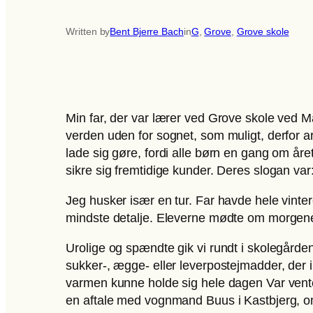
Written by
Bent Bjerre Bach
in
G
, 
Grove
, 
Grove skole
Min far, der var lærer ved Grove skole ved Mar
verden uden for sognet, som muligt, derfor 
lade sig gøre, fordi alle børn en gang om år
sikre sig fremtidige kunder. Deres slogan va
Jeg husker især en tur. Far havde hele vinteren
mindste detalje. Eleverne mødte om morgen
Urolige og spændte gik vi rundt i skolegår
sukker-, ægge- eller leverpostejmadder, der 
varmen kunne holde sig hele dagen Var vente
en aftale med vognmand Buus i Kastbjerg, om 