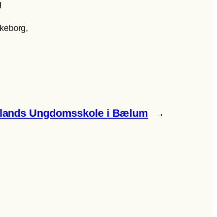
g
lkeborg,
lands Ungdomsskole i Bælum
→