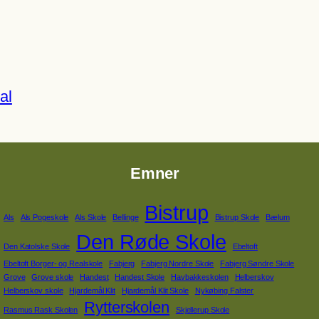
al
Emner
Bistrup
Als
Als Pogeskole
Als Skole
Bellinge
Bistrup Skole
Bælum
Den Røde Skole
Den Katolske Skole
Ebeltoft
Ebeltoft Borger- og Realskole
Fabjerg
Fabjerg Nordre Skole
Fabjerg Søndre Skole
Grove
Grove skole
Handest
Handest Skole
Havbakkeskolen
Helberskov
Helberskov skole
Hjardemål Klit
Hjardemål Klit Skole
Nykøbing Falster
Rytterskolen
Rasmus Rask Skolen
Skjellerup Skole