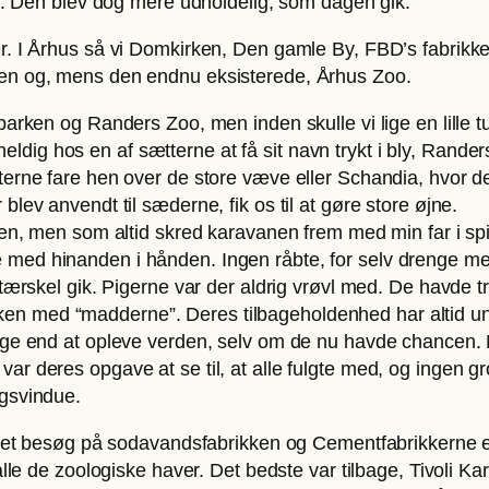
ik. Den blev dog mere udholdelig, som dagen gik.
r. I Århus så vi Domkirken, Den gamle By, FBD’s fabrikker
den og, mens den endnu eksisterede, Århus Zoo.
parken og Randers Zoo, men inden skulle vi lige en lille t
dig hos en af sætterne at få sit navn trykt i bly, Rand
tterne fare hen over de store væve eller Schandia, hvor 
lev anvendt til sæderne, fik os til at gøre store øjne.
rken, men som altid skred karavanen frem med min far i sp
 med hinanden i hånden. Ingen råbte, for selv drenge me
etærskel gik. Pigerne var der aldrig vrøvl med. De havde t
n med “madderne”. Deres tilbageholdenhed har altid un
lige end at opleve verden, selv om de nu havde chancen.
r deres opgave at se til, at alle fulgte med, og ingen gr
ngsvindue.
er et besøg på sodavandsfabrikken og Cementfabrikkerne e
alle de zoologiske haver. Det bedste var tilbage, Tivoli Ka