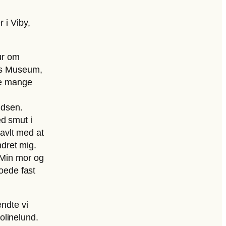
 i Viby,
ur om
ers Museum,
de mange
idsen.
d smut i
ravlt med at
dret mig.
 Min mor og
oede fast
ndte vi
rolinelund.