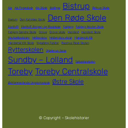
Bistrup
Als
Als Pogeskole
Als Skole
Bellinge
Bistrup Skole
Den Røde Skole
Bælum
Den Katolske Skole
Ebeltoft
Ebeltoft Borger- og Realskole
Fabjerg
Fabjerg Nordre Skole
Fabjerg Søndre Skole
Grove
Grove skole
Handest
Handest Skole
Havbakkeskolen
Helberskov
Helberskov skole
Hjardemål Klit
Hjardemål Klit Skole
Nykøbing Falster
Rasmus Rask Skolen
Rytterskolen
Skjellerup Skole
Sundby – Lolland
Søbakkeskolen
Toreby
Toreby Centralskole
Østre Skole
Østhimmerlands Ungdomsskole
© Copyright – Skolehistorier