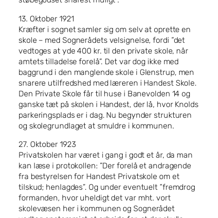
13. Oktober 1921
Kræfter i sognet samler sig om selv at oprette en
skole – med Sognerådets velsignelse, fordi ”det
vedtoges at yde 400 kr. til den private skole, når
amtets tilladelse forelå”. Det var dog ikke med
baggrund i den manglende skole i Glenstrup, men
snarere utilfredshed med læreren i Handest Skole.
Den Private Skole får til huse i Banevolden 14 og
ganske tæt på skolen i Handest, der lå, hvor Knolds
parkeringsplads er i dag. Nu begynder strukturen
og skolegrundlaget at smuldre i kommunen.
27. Oktober 1923
Privatskolen har været i gang i godt et år, da man
kan læse i protokollen: ”Der forelå et andragende
fra bestyrelsen for Handest Privatskole om et
tilskud; henlagdes”. Og under eventuelt ”fremdrog
formanden, hvor uheldigt det var mht. vort
skolevæsen her i kommunen og Sognerådet