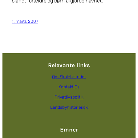
blandt forældre og børn afgjorde navnet.
1. marts 2007
Relevante links
Om Skolehistorier
Kontakt Os
Privatlivspolitik
Landsbyhistorier.dk
Emner