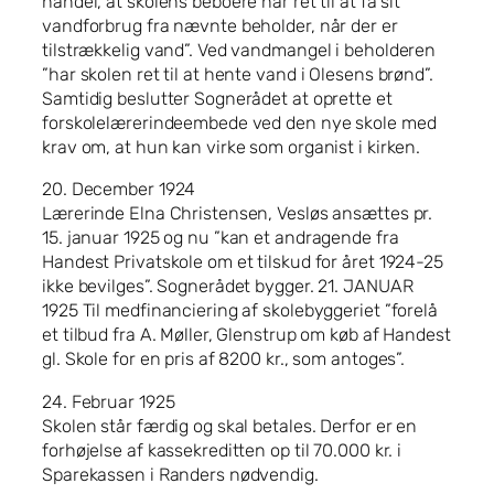
handel, at skolens beboere har ret til at få sit
vandforbrug fra nævnte beholder, når der er
tilstrækkelig vand”. Ved vandmangel i beholderen
”har skolen ret til at hente vand i Olesens brønd”.
Samtidig beslutter Sognerådet at oprette et
forskolelærerindeembede ved den nye skole med
krav om, at hun kan virke som organist i kirken.
20. December 1924
Lærerinde Elna Christensen, Vesløs ansættes pr.
15. januar 1925 og nu ”kan et andragende fra
Handest Privatskole om et tilskud for året 1924-25
ikke bevilges”. Sognerådet bygger. 21. JANUAR
1925 Til medfinanciering af skolebyggeriet ”forelå
et tilbud fra A. Møller, Glenstrup om køb af Handest
gl. Skole for en pris af 8200 kr., som antoges”.
24. Februar 1925
Skolen står færdig og skal betales. Derfor er en
forhøjelse af kassekreditten op til 70.000 kr. i
Sparekassen i Randers nødvendig.