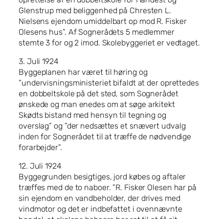
Glenstrup med beliggenhed på Chresten L.
Nielsens ejendom umiddelbart op mod R. Fisker
Olesens hus”. Af Sognerådets 5 medlemmer
stemte 3 for og 2 imod. Skolebyggeriet er vedtaget.
3. Juli 1924
Byggeplanen har været til høring og
”undervisningsministeriet bifaldt at der oprettedes
en dobbeltskole på det sted, som Sognerådet
ønskede og man enedes om at søge arkitekt
Skødts bistand med hensyn til tegning og
overslag” og ”der nedsættes et snævert udvalg
inden for Sognerådet til at træffe de nødvendige
forarbejder”.
12. Juli 1924
Byggegrunden besigtiges, jord købes og aftaler
træffes med de to naboer. ”R. Fisker Olesen har på
sin ejendom en vandbeholder, der drives med
vindmotor og det er indbefattet i ovennævnte