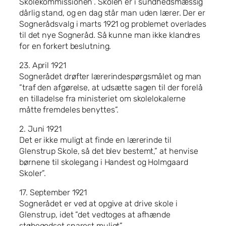
Skolekommissionen”. Skolen er i sundhedsmæssig
dårlig stand, og en dag står man uden lærer. Der er
Sognerådsvalg i marts 1921 og problemet overlades
til det nye Sogneråd. Så kunne man ikke klandres
for en forkert beslutning.
23. April 1921
Sognerådet drøfter lærerindespørgsmålet og man
”traf den afgørelse, at udsætte sagen til der forelå
en tilladelse fra ministeriet om skolelokalerne
måtte fremdeles benyttes”.
2. Juni 1921
Det er ikke muligt at finde en lærerinde til
Glenstrup Skole, så det blev bestemt,” at henvise
børnene til skolegang i Handest og Holmgaard
Skoler”.
17. September 1921
Sognerådet er ved at opgive at drive skole i
Glenstrup, idet ”det vedtoges at afhænde
støbegodset snarest muligt”.