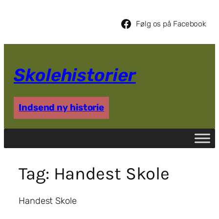
Spring
til
Følg os på Facebook
indhold
Skolehistorier
Indsend ny historie
Tag:
Handest Skole
Handest Skole