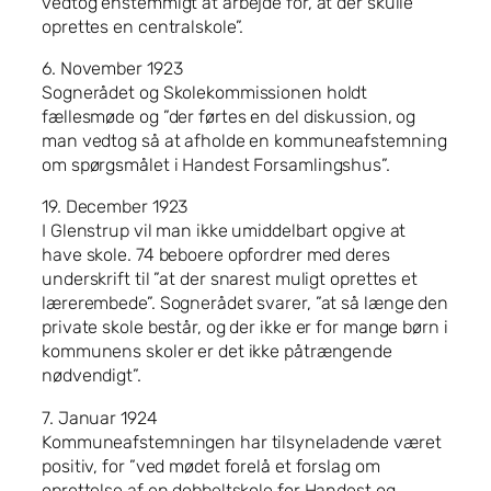
vedtog enstemmigt at arbejde for, at der skulle
oprettes en centralskole”.
6. November 1923
Sognerådet og Skolekommissionen holdt
fællesmøde og ”der førtes en del diskussion, og
man vedtog så at afholde en kommuneafstemning
om spørgsmålet i Handest Forsamlingshus”.
19. December 1923
I Glenstrup vil man ikke umiddelbart opgive at
have skole. 74 beboere opfordrer med deres
underskrift til ”at der snarest muligt oprettes et
lærerembede”. Sognerådet svarer, ”at så længe den
private skole består, og der ikke er for mange børn i
kommunens skoler er det ikke påtrængende
nødvendigt”.
7. Januar 1924
Kommuneafstemningen har tilsyneladende været
positiv, for ”ved mødet forelå et forslag om
oprettelse af en dobbeltskole for Handest og