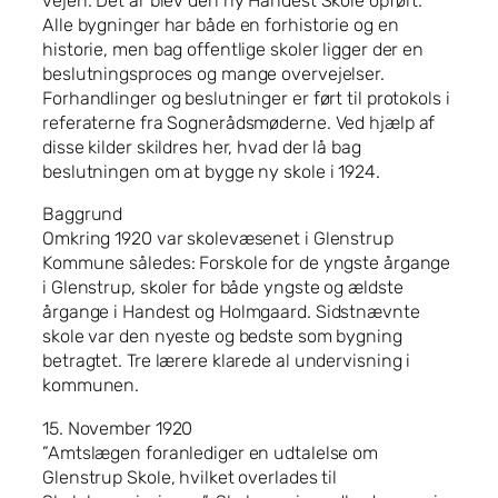
vejen. Det år blev den ny Handest Skole opført.
Alle bygninger har både en forhistorie og en
historie, men bag offentlige skoler ligger der en
beslutningsproces og mange overvejelser.
Forhandlinger og beslutninger er ført til protokols i
referaterne fra Sognerådsmøderne. Ved hjælp af
disse kilder skildres her, hvad der lå bag
beslutningen om at bygge ny skole i 1924.
Baggrund
Omkring 1920 var skolevæsenet i Glenstrup
Kommune således: Forskole for de yngste årgange
i Glenstrup, skoler for både yngste og ældste
årgange i Handest og Holmgaard. Sidstnævnte
skole var den nyeste og bedste som bygning
betragtet. Tre lærere klarede al undervisning i
kommunen.
15. November 1920
”Amtslægen foranlediger en udtalelse om
Glenstrup Skole, hvilket overlades til