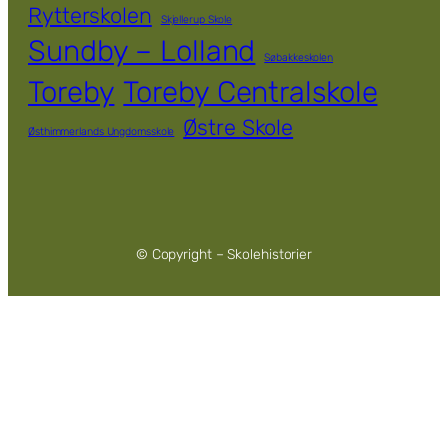
Rytterskolen
Skjellerup Skole
Sundby – Lolland
Søbakkeskolen
Toreby
Toreby Centralskole
Østre Skole
Østhimmerlands Ungdomsskole
© Copyright – Skolehistorier