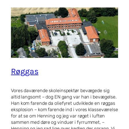
Røggas
Vores daværende skoleinspektør bevægede sig
altid langsomt – dog EN gang var han i bevægelse.
Han kom farende da oliefyret udviklede en røggas
eksplosion – kom farende ind i vores klasseværelse
for at se om Henning og jeg var røget i luften
sammen med døre og vinduer i fyrrummet, –
Henning og jeg sad lige over kedlen der sprang. Vi