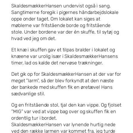
SkaldesmækkerHansen undervist også i sang.
Sangtimerne foregik i pigernes håndarbejdslokale
oppe onder taget. Om lokalet kan siges at
møblerne var fritstående borde og fritstående
stole. Under bordene var der én skuffe, til sytøj og
hvad ved jeg om det.
Et knæ i skuffen gav et tilpas bralder i lokalet og
knæene var urolig især i SkaldesmækkerHansens
timer, lad os kalde det nervøse trækninger.
Det gik op for SkaldesmækkerHansen at der var for
meget ”larm”, så der blev forkyndt at den næste
der bankede med skuffen fik en øretæve! Hans
sædvanlige stil.
Og en fritstående stol, tja! den kan vippe. Og fjolset
”MIG” var ved at vippe bag over og skuffen fik en
ordentlig tur i bordet.
SkaldesmækkerHansen var lynende hurtig nede
ved den række larmen var kommet fra, jeg turde