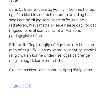
tøven.
Jens O., Bjarne, Klavs og Remi vil i komme her op,
og på række blev der delt en øretæve ud og han
slog bare hårdt jeg som sidste offer, røg ind i
radiatoren, Klavs måtte til læge næste dag, for det
ringede for øret som var ramt af Hansens
pædagogiske hånd.
Efterskrift: Jeg fik rigtig dårlige karakter i religion –
men efter jul fik vi en ny lærer i vikariat og stadig i
religion. Han kunne undervise, også os drenge i
religion, jeg fik karakteren UG-.
SkaldesmækkerHansen var en rigtig dårlig lærer.
10. januar 2017