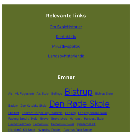
Relevante links
Om Skolehistorier
Kontakt Os
Privatlivspolitik
Landsbyhistorier.dk
Emner
Bistrup
Als
Als Pogeskole
Als Skole
Bellinge
Bistrup Skole
Den Røde Skole
Bælum
Den Katolske Skole
Ebeltoft
Ebeltoft Borger- og Realskole
Fabjerg
Fabjerg Nordre Skole
Fabjerg Søndre Skole
Grove
Grove skole
Handest
Handest Skole
Havbakkeskolen
Helberskov
Helberskov skole
Hjardemål Klit
Hjardemål Klit Skole
Nykøbing Falster
Rasmus Rask Skolen