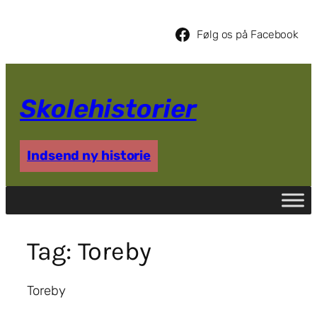
Spring
til
Følg os på Facebook
indhold
Skolehistorier
Indsend ny historie
Tag:
Toreby
Toreby