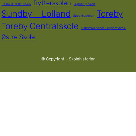
Rytterskolen
Rasmus Rask Skolen
Skjellerup Skole
Sundby – Lolland
Toreby
Søbakkeskolen
Toreby Centralskole
Østhimmerlands Ungdomsskole
Østre Skole
© Copyright – Skolehistorier