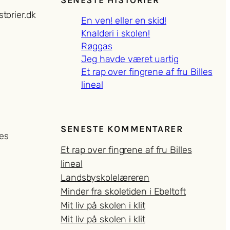
SENESTE HISTORIER
torier.dk
En ven! eller en skid!
Knalderi i skolen!
Røggas
Jeg havde været uartig
Et rap over fingrene af fru Billes
lineal
SENESTE KOMMENTARER
res
Et rap over fingrene af fru Billes
lineal
Landsbyskolelæreren
Minder fra skoletiden i Ebeltoft
Mit liv på skolen i klit
Mit liv på skolen i klit