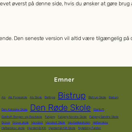
revet øverst på denne side, hvis du ønsker at gøre brug 
bende. Den seneste version vil altid være tilgængelig på
Emner
Bistrup
Als
Als Pogeskole
Als Skole
Bellinge
Bistrup Skole
Bælum
Den Røde Skole
Den Katolske Skole
Ebeltoft
Ebeltoft Borger- og Realskole
Fabjerg
Fabjerg Nordre Skole
Fabjerg Søndre Skole
Grove
Grove skole
Handest
Handest Skole
Havbakkeskolen
Helberskov
Helberskov skole
Hjardemål Klit
Hjardemål Klit Skole
Nykøbing Falster