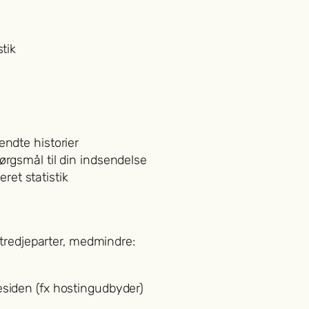
stik
endte historier
ørgsmål til din indsendelse
et statistik
tredjeparter, medmindre:
esiden (fx hostingudbyder)