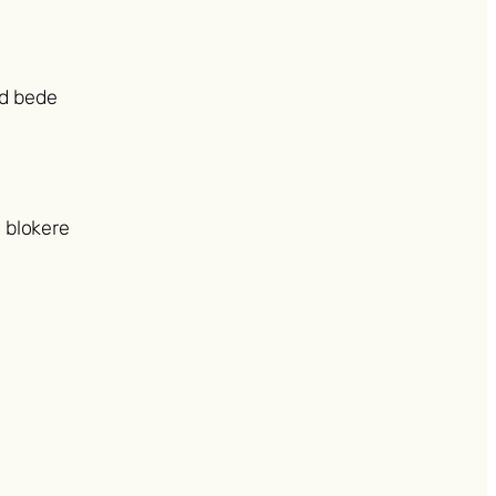
id bede
r blokere