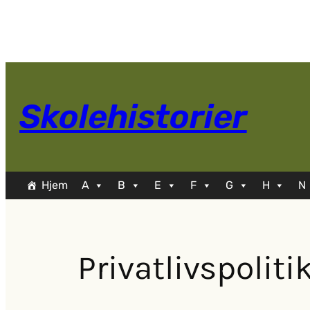
Spring
til
indhold
Skolehistorier
Hjem
A
B
E
F
G
H
N
Privatlivspoliti