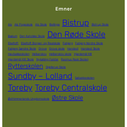
Emner
Bistrup
Als
Als Pogeskole
Als Skole
Bellinge
Bistrup Skole
Den Røde Skole
Bælum
Den Katolske Skole
Ebeltoft
Ebeltoft Borger- og Realskole
Fabjerg
Fabjerg Nordre Skole
Fabjerg Søndre Skole
Grove
Grove skole
Handest
Handest Skole
Havbakkeskolen
Helberskov
Helberskov skole
Hjardemål Klit
Hjardemål Klit Skole
Nykøbing Falster
Rasmus Rask Skolen
Rytterskolen
Skjellerup Skole
Sundby – Lolland
Søbakkeskolen
Toreby
Toreby Centralskole
Østre Skole
Østhimmerlands Ungdomsskole