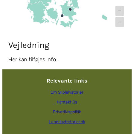
+
-
Vejledning
Her kan tilføjes info…
Relevante links
Om Skolehistorier
Kontakt Os
Privatlivspolitik
Landsbyhistorier.dk