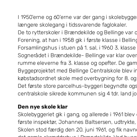
I 1950’erne og 60’erne var der gang i skolebygg
længere skolegang i tidssvarende faglokaler.
De to rytterskoler i Brændekilde og Bellinge va
Forening, at han i 1958 gik i første klasse i Bel
Forsamlingshus i stuen på 1. sal, i 1960 3. kla
Sognerådet i Brændekilde- Bellinge var klar ove
rumme eleverne fra 3. klasse og opefter. De gaml
Byggeprojektet med Bellinge Centralskole blev im
købstadsordnet skole med overbygning for 8. og 
Det første store parcelhus-byggeri begyndte også
centralskole sikrede kommunen sig 4 tdr. land jo
Den nye skole klar
Skolebyggeriet gik i gang, og allerede i 1961 ble
første inspektør, Johannes Baltsersen, udtrykte, 
Skolen stod færdig den 20. juni 1961, og fik na