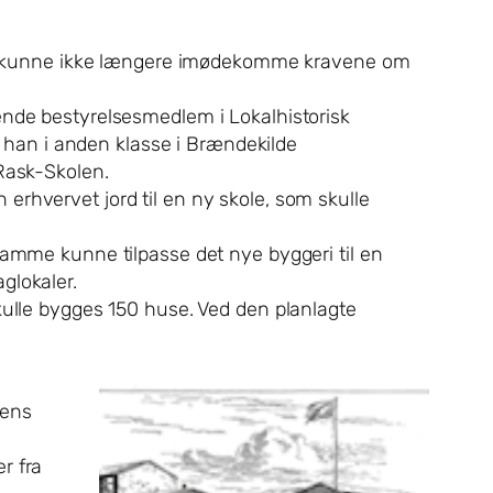
å og kunne ikke længere imødekomme kravene om
ende bestyrelsesmedlem i Lokalhistorisk
ik han i anden klasse i Brændekilde
 Rask-Skolen.
erhvervet jord til en ny skole, som skulle
samme kunne tilpasse det nye byggeri til en
glokaler.
kulle bygges 150 huse. Ved den planlagte
lens
r fra