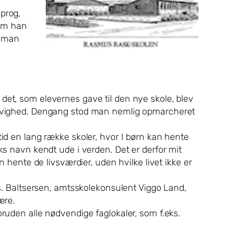
prog,
som han
r man
det, som elevernes gave til den nye skole, blev
en evighed. Dengang stod man nemlig opmarcheret
tid en lang række skoler, hvor I børn kan hente
ks navn kendt ude i verden. Det er derfor mit
n hente de livsværdier, uden hvilke livet ikke er
hs. Baltsersen, amtsskolekonsulent Viggo Land,
ære.
oruden alle nødvendige faglokaler, som f.eks.