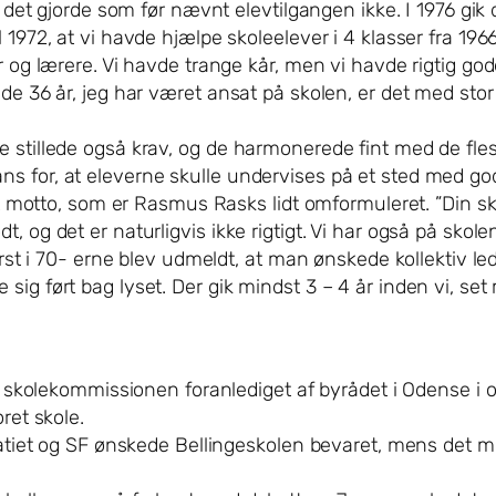
en det gjorde som før nævnt elevtilgangen ikke. I 1976 gik
 1972, at vi havde hjælpe skoleelever i 4 klasser fra 196
r og lærere. Vi havde trange kår, men vi havde rigtig god
 de 36 år, jeg har været ansat på skolen, er det med st
 stillede også krav, og de harmonerede fint med de fles
ns for, at eleverne skulle undervises på et sted med g
get motto, som er Rasmus Rasks lidt omformuleret. ”Din sk
, og det er naturligvis ikke rigtigt. Vi har også på sko
ørst i 70- erne blev udmeldt, at man ønskede kollektiv le
sig ført bag lyset. Der gik mindst 3 – 4 år inden vi, s
 da skolekommissionen foranlediget af byrådet i Odense 
ret skole.
kratiet og SF ønskede Bellingeskolen bevaret, mens det 