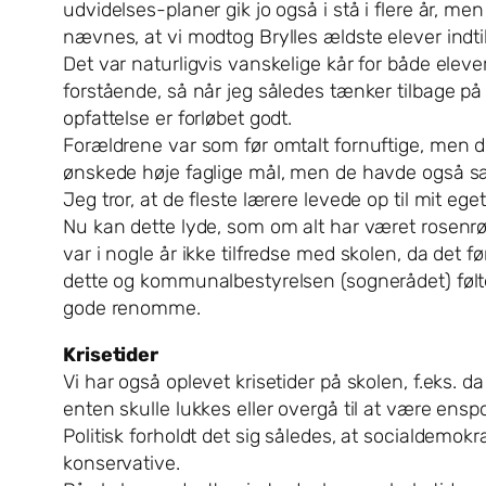
udvidelses-planer gik jo også i stå i flere år, m
nævnes, at vi modtog Brylles ældste elever indtil
Det var naturligvis vanskelige kår for både eleve
forstående, så når jeg således tænker tilbage på
opfattelse er forløbet godt.
Forældrene var som før omtalt fornuftige, men de
ønskede høje faglige mål, men de havde også sa
Jeg tror, at de fleste lærere levede op til mit e
Nu kan dette lyde, som om alt har været rosenrødt
var i nogle år ikke tilfredse med skolen, da det f
dette og kommunalbestyrelsen (sognerådet) følte 
gode renomme.
Krisetider
Vi har også oplevet krisetider på skolen, f.eks.
enten skulle lukkes eller overgå til at være enspo
Politisk forholdt det sig således, at socialdemo
konservative.