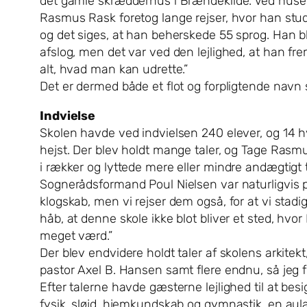
det gamle skrædderhus i Brændekilde. Ved huset
Rasmus Rask foretog lange rejser, hvor han stud
og det siges, at han beherskede 55 sprog. Han bl
afslog, men det var ved den lejlighed, at han fr
alt, hvad man kan udrette.”
Det er dermed både et flot og forpligtende navn 
Indvielse
Skolen havde ved indvielsen 240 elever, og 14 hv
hejst. Der blev holdt mange taler, og Tage Ras
i rækker og lyttede mere eller mindre andægtigt
Sognerådsformand Poul Nielsen var naturligvis pr
klogskab, men vi rejser dem også, for at vi stad
håb, at denne skole ikke blot bliver et sted, hvor
meget værd.”
Der blev endvidere holdt taler af skolens arkite
pastor Axel B. Hansen samt flere endnu, så jeg fo
Efter talerne havde gæsterne lejlighed til at be
fysik, sløjd, hjemkundskab og gymnastik, en aula,