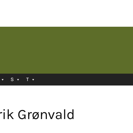
S
T
rik Grønvald