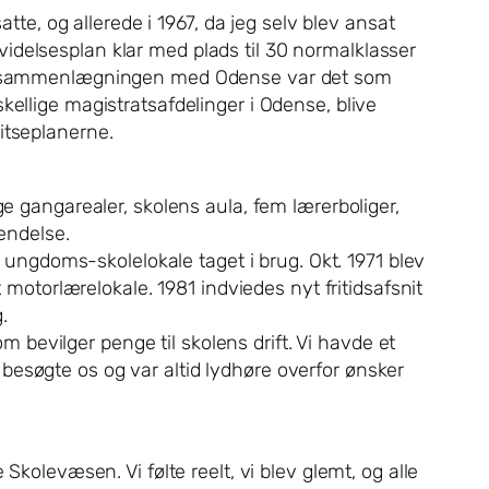
atte, og allerede i 1967, da jeg selv blev ansat
idelsesplan klar med plads til 30 normalklasser
mmunesammenlægningen med Odense var det som
kellige magistratsafdelinger i Odense, blive
itseplanerne.
ge gangarealer, skolens aula, fem lærerboliger,
vendelse.
t ungdoms-skolelokale taget i brug. Okt. 1971 blev
 motorlærelokale. 1981 indviedes nyt fritidsafsnit
.
om bevilger penge til skolens drift. Vi havde et
besøgte os og var altid lydhøre overfor ønsker
levæsen. Vi følte reelt, vi blev glemt, og alle