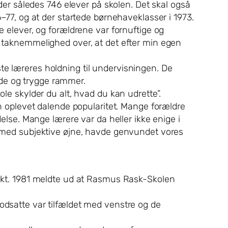
 der således 746 elever på skolen. Det skal også
6–77, og at der startede børnehaveklasser i 1973.
e elever, og forældrene var fornuftige og
or taknemmelighed over, at det efter min egen
te læreres holdning til undervisningen. De
ode og trygge rammer.
ole skylder du alt, hvad du kan udrette”.
len oplevet dalende popularitet. Mange forældre
delse. Mange lærere var da heller ikke enige i
et med subjektive øjne, havde genvundet vores
i okt. 1981 meldte ud at Rasmus Rask-Skolen
modsatte var tilfældet med venstre og de