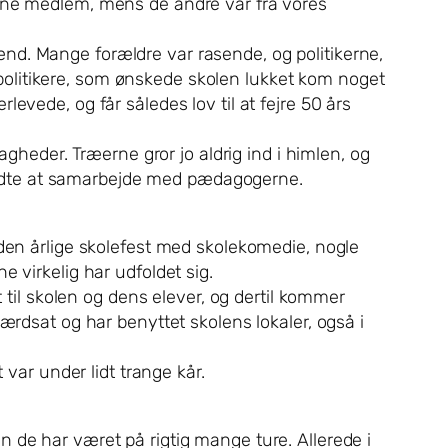
 ene medlem, mens de andre var fra vores
nd. Mange forældre var rasende, og politikerne,
olitikere, som ønskede skolen lukket kom noget
evede, og får således lov til at fejre 50 års
eder. Træerne gror jo aldrig ind i himlen, og
egyndte at samarbejde med pædagogerne.
 den årlige skolefest med skolekomedie, nogle
 virkelig har udfoldet sig.
il skolen og dens elever, og dertil kommer
ærdsat og har benyttet skolens lokaler, også i
 var under lidt trange kår.
 de har været på rigtig mange ture. Allerede i