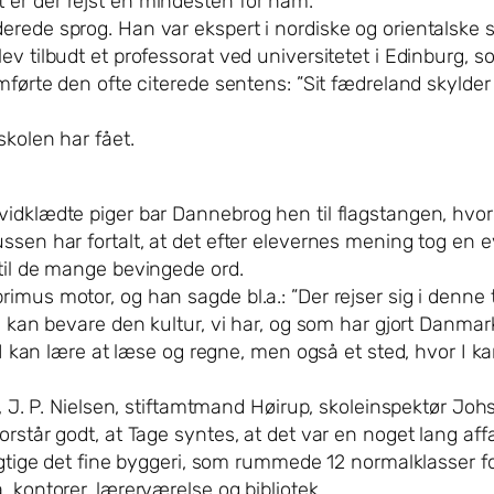
 er der rejst en mindesten for ham.
erede sprog. Han var ekspert i nordiske og orientalske s
ev tilbudt et professorat ved universitetet i Edinburg, 
emførte den ofte citerede sentens: ”Sit fædreland skylde
skolen har fået.
idklædte piger bar Dannebrog hen til flagstangen, hvor 
mussen har fortalt, at det efter elevernes mening tog 
 til de mange bevingede ord.
imus motor, og han sagde bl.a.: ”Der rejser sig i denne 
ig kan bevare den kultur, vi har, og som har gjort Danmar
 I kan lære at læse og regne, men også et sted, hvor I ka
kt, J. P. Nielsen, stiftamtmand Høirup, skoleinspektør Jo
rstår godt, at Tage syntes, at det var en noget lang aff
sigtige det fine byggeri, som rummede 12 normalklasser f
 kontorer, lærerværelse og bibliotek.