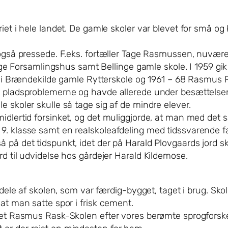
eriet i hele landet. De gamle skoler var blevet for sm
r også pressede. F.eks. fortæller Tage Rasmussen, nuvær
linge Forsamlingshus samt Bellinge gamle skole. I 1959 g
sse i Brændekilde gamle Rytterskole og 1961 – 68 Rasmus
r pladsproblemerne og havde allerede under besættelsen 
e skoler skulle så tage sig af de mindre elever.
idlertid forsinket, og det muliggjorde, at man med det 
9. klasse samt en realskoleafdeling med tidssvarende fa
 på det tidspunkt, idet der på Harald Plovgaards jord s
rd til udvidelse hos gårdejer Harald Kildemose.
v dele af skolen, som var færdig-bygget, taget i brug. Sko
at man satte spor i frisk cement.
vnet Rasmus Rask-Skolen efter vores berømte sprogforske