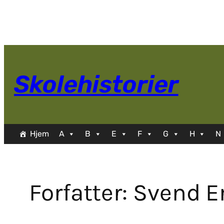
Spring
til
indhold
Skolehistorier
Hjem
A
B
E
F
G
H
N
Forfatter:
Svend E