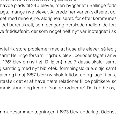
havde plads til 240 elever, men byggeriet i Bellinge forts
ga. mange nye elever. Allerede her var en skitseret udv
ld set med mine øjne, aldrig realiseret, for efter ko
e i det bureaukrati, som dengang herskede mellem de fors
ritidsafsnit, der som noget helt nyt var indtegnet i sk
tal fik store problemer med at huse alle elever, så ledi
 samt Bellinge forsamlingshus blev i perioder taget i an
g. 1967 blev en ny fløj (D fløjen) med 7 klasselokaler sam
ug samtidig med nyt bibliotek, formningslokale, sløjd samt
ler og i maj 1987 blev ny skolefritidsordning taget i brug
astisk det er at have nære relationer til de politikere, s
kommissionen og kendte ”sogne-rødderne”. De kendte os, 
ommunesammenlægningen i 1973 blev underlagt Odense Sko