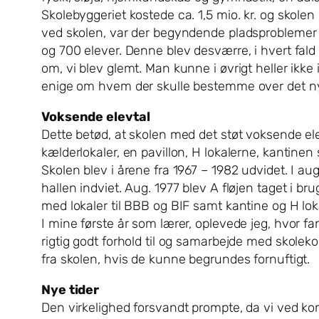
Skolebyggeriet kostede ca. 1,5 mio. kr. og skolen 
ved skolen, var der begyndende pladsproblemer p
og 700 elever. Denne blev desværre, i hvert fa
om, vi blev glemt. Man kunne i øvrigt heller ikk
enige om hvem der skulle bestemme over det nye f
Voksende elevtal
Dette betød, at skolen med det støt voksende elev
kælderlokaler, en pavillon, H lokalerne, kantinen
Skolen blev i årene fra 1967 – 1982 udvidet. I au
hallen indviet. Aug. 1977 blev A fløjen taget i br
med lokaler til BBB og BIF samt kantine og H loka
I mine første år som lærer, oplevede jeg, hvor fant
rigtig godt forhold til og samarbejde med skole
fra skolen, hvis de kunne begrundes fornuftigt.
Nye tider
Den virkelighed forsvandt prompte, da vi ved k