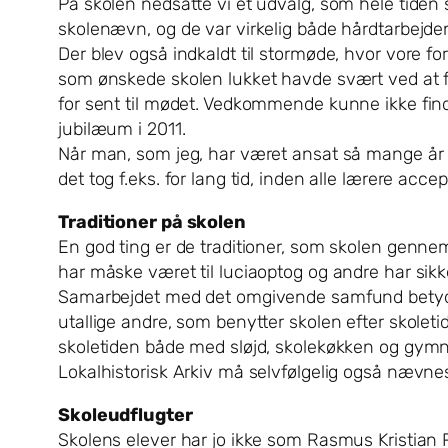
På skolen nedsatte vi et udvalg, som hele tiden
skolenævn, og de var virkelig både hårdtarbejde
Der blev også indkaldt til stormøde, hvor vore 
som ønskede skolen lukket havde svært ved at f
for sent til mødet. Vedkommende kunne ikke finde,
jubilæum i 2011.
Når man, som jeg, har været ansat så mange år 
det tog f.eks. for lang tid, inden alle lærere a
Traditioner på skolen
En god ting er de traditioner, som skolen gennem
har måske været til luciaoptog og andre har sikk
Samarbejdet med det omgivende samfund betyder 
utallige andre, som benytter skolen efter skolet
skoletiden både med sløjd, skolekøkken og gymn
Lokalhistorisk Arkiv må selvfølgelig også nævnes, 
Skoleudflugter
Skolens elever har jo ikke som Rasmus Kristian R