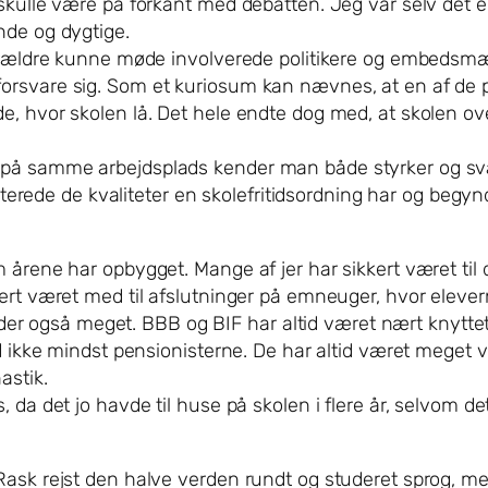
 skulle være på forkant med debatten. Jeg var selv det
nde og dygtige.
forældre kunne møde involverede politikere og embedsmæ
orsvare sig. Som et kuriosum kan nævnes, at en af de p
 hvor skolen lå. Det hele endte dog med, at skolen overl
på samme arbejdsplads kender man både styrker og svagh
ccepterede de kvaliteter en skolefritidsordning har og b
 årene har opbygget. Mange af jer har sikkert været til
ert været med til afslutninger på emneuger, hvor eleverne
også meget. BBB og BIF har altid været nært knyttet t
id ikke mindst pensionisterne. De har altid været meget v
astik.
da det jo havde til huse på skolen i flere år, selvom det
ask rejst den halve verden rundt og studeret sprog, men