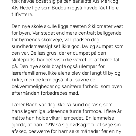
folk havde bosat sig på den såkaldte Als Mark og
Als Hede lige som Buddum også havde fået flere
tilflyttere.
Den nye skole skulle ligge næsten 2 kilometer vest
for byen. Var stedet end mere centralt beliggende
for børnenes skoleveje, var pladsen dog
sundhedsmæssigt set ikke god, lav og sumpet som
den var. De læs grus, der er dumpet på den
skoleplads, har det vist ikke været let at holde tal
på. Den nye skole bragte også ulemper for
lærerfamilierne. Ikke alene blev der langt til by og
kirke, men de kom også til at savne de
bekvemmeligheder og sanitære forhold, som byen
efterhånden forbedredes med.
Lærer Bach var dog ikke så sund og rask, som
hans legemlige udseende turde formode. I flere år
måtte han holde vikar i embedet. En lammelse
gjorde, at han i 1919 så sig nødsaget til at søge sin
afsked, desværre for ham seks måneder før en ny