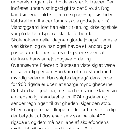
undervisningen, skal holde en stedfortræder. Der
indføres undervisningspligt fra det 5./6. år. Dog
kan børnene holdes hjemme i pløje- og høsttiden.
Kaldsretten tilfalder for Als skole godsejeren på
Visborggaard, idet han ejer kirken, og kirke og skole
var på dette tidspunkt stærkt forbundet.
Skoleholderen eller degnen gjorde jo også tjeneste
ved kirken, og da han også havde et landbrug at
passe, kan det nok for os i dag være svært at
definere hans arbejdsopgavefordeling.
Ovennævnte Friederic Justesen viste sig at være
en selvrådig person. Han kom ofte i ustand med
myndighederne. Han solgte degnegårdens jorde
for 900 rigsdaler uden at spørge myndighederne.
Det slap han godt fra, men da han senere lader sin
embedsbolig istandsætte for 1074 rigsdaler og
sender regningen til øvrigheden, siger den stop.
Efter mange forhandlinger ender det med et forlig,
der betyder, at Justesen selv skal betale 400
rigsdaler, og dem må han låne af skolefondens
midler til 5% og afdrage lånet over 20 år.