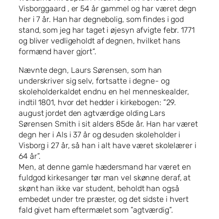
Visborggaard , er 54 år gammel og har været degn
her i 7 år. Han har degnebolig, som findes i god
stand, som jeg har taget i øjesyn afvigte febr. 1771
og bliver vedligeholdt af degnen, hvilket hans
formænd haver gjort”.
Nævnte degn, Laurs Sørensen, som han
underskriver sig selv, fortsatte i degne- og
skoleholderkaldet endnu en hel menneskealder,
indtil 1801, hvor det hedder i kirkebogen: ”29.
august jordet den agtværdige olding Lars
Sørensen Smith i sit alders 85de år. Han har været
degn her i Als i 37 år og desuden skoleholder i
Visborg i 27 år, så han i alt have været skolelærer i
64 år”.
Men, at denne gamle hædersmand har været en
fuldgod kirkesanger tør man vel skønne deraf, at
skønt han ikke var student, beholdt han også
embedet under tre præster, og det sidste i hvert
fald givet ham eftermælet som ”agtværdig”.