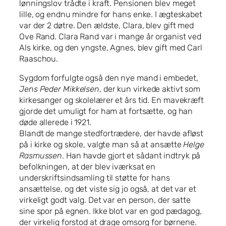
lønningslov trådte i kraft. Pensionen blev meget
lille, og endnu mindre for hans enke. I ægteskabet
var der 2 døtre. Den ældste, Clara, blev gift med
Ove Rand. Clara Rand var i mange år organist ved
Als kirke, og den yngste, Agnes, blev gift med Carl
Raaschou.
Sygdom forfulgte også den nye mand i embedet,
Jens Peder Mikkelsen
, der kun virkede aktivt som
kirkesanger og skolelærer et års tid. En mavekræft
gjorde det umuligt for ham at fortsætte, og han
døde allerede i 1921.
Blandt de mange stedfortrædere, der havde afløst
på i kirke og skole, valgte man så at ansætte
Helge
Rasmussen
. Han havde gjort et sådant indtryk på
befolkningen, at der blev iværksat en
underskriftsindsamling til støtte for hans
ansættelse, og det viste sig jo også, at det var et
virkeligt godt valg. Det var en person, der satte
sine spor på egnen. Ikke blot var en god pædagog,
der virkelig forstod at drage omsorg for børnene.