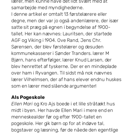
lærer, men kunne have det lidt svært med at
samarbejde med myndighederne.
I denne artikel er omtalt 13 førstelærere eller
degne, men der var jo også andenlærere, der især
satte sit præg på egnen i begyndelse af 1900-
tallet. Her kan nævnes: Lauritsen, der startede
AGF og Viking i 1904. Ove Rand, Jens Chr.
Sørensen, der blev førstelærer og desuden
kommunekasserer i Sønder Tranders. lærer M
Bjørn, hans efterfølger, lærer Knud Larsen, der
blev henrettet af tyskerne. Der er en mindeplade
over ham i Ryvangen. Til sidst må nok nævnes
lærer Vilhelmsen, der af hans elever endnu huskes
som en lærer med slående argumenter!
Als Pogeskole
Ellen Mari
og Kro Ajs boede i et lille stråtækt hus
midt i byen. Her havde Ellen Mari i mere end en
menneskealder før og efter 1900-tallet en
pogeskole. Her gik børn op for at indøve tal,
bogstaver og læsning, før de nåede den egentlige