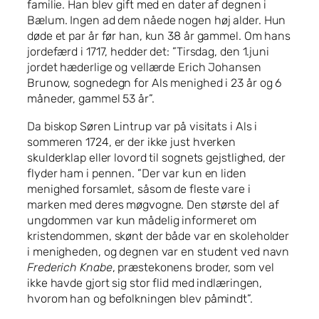
familie. Han blev gift med en dater af degnen i
Bælum. Ingen ad dem nåede nogen høj alder. Hun
døde et par år før han, kun 38 år gammel. Om hans
jordefærd i 1717, hedder det: ”Tirsdag, den 1.juni
jordet hæderlige og vellærde Erich Johansen
Brunow, sognedegn for Als menighed i 23 år og 6
måneder, gammel 53 år”.
Da biskop Søren Lintrup var på visitats i Als i
sommeren 1724, er der ikke just hverken
skulderklap eller lovord til sognets gejstlighed, der
flyder ham i pennen. ”Der var kun en liden
menighed forsamlet, såsom de fleste vare i
marken med deres møgvogne. Den største del af
ungdommen var kun mådelig informeret om
kristendommen, skønt der både var en skoleholder
i menigheden, og degnen var en student ved navn
Frederich Knabe
, præstekonens broder, som vel
ikke havde gjort sig stor flid med indlæringen,
hvorom han og befolkningen blev påmindt”.