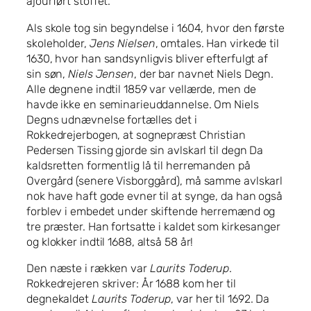
ajourført stoffet.
Als skole tog sin begyndelse i 1604, hvor den første
skoleholder,
Jens Nielsen
, omtales. Han virkede til
1630, hvor han sandsynligvis bliver efterfulgt af
sin søn,
Niels Jensen
, der bar navnet Niels Degn.
Alle degnene indtil 1859 var vellærde, men de
havde ikke en seminarieuddannelse. Om Niels
Degns udnævnelse fortælles det i
Rokkedrejerbogen, at sognepræst Christian
Pedersen Tissing gjorde sin avlskarl til degn Da
kaldsretten formentlig lå til herremanden på
Overgård (senere Visborggård), må samme avlskarl
nok have haft gode evner til at synge, da han også
forblev i embedet under skiftende herremænd og
tre præster. Han fortsatte i kaldet som kirkesanger
og klokker indtil 1688, altså 58 år!
Den næste i rækken var
Laurits Toderup
.
Rokkedrejeren skriver: År 1688 kom her til
degnekaldet
Laurits Toderup
, var her til 1692. Da