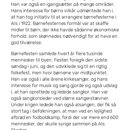
Han var også en igangsætter på mange områder.
Hans interesse for børns vilkår udmøntede han i,
at han tog initiativ til at arrangere børnefesterne i
Als i 1922. Børnefesternes formål var at skaffe
midler til børn, der ikke havde sådanne økonomiske
forhold, som skønnedes nødvendigt for at have en
god tilværelse.
Børnefesten samlede hvert år flere tusinde
mennesker til byen. Festen foregik den sidste
søndag i juni, og den udviklede sig til en rigtig
folkefest, men hvor børnene var midtpunktet.
Han var også i alle årene kirkesanger, og hans
interesse for musik og sang gjorde sig også udslag
i, at han oprettede og ledede sangkor. Han var
også sangkorsleder ved større sangerstævner.
Under krigen ledede han også alsangen, der fik så
stort tag i befolkningen, at man ved en lejlighed
afbrød en fodboldkamp, fordi der var mere end 600
mennesker, der skulle synge sammen på Als