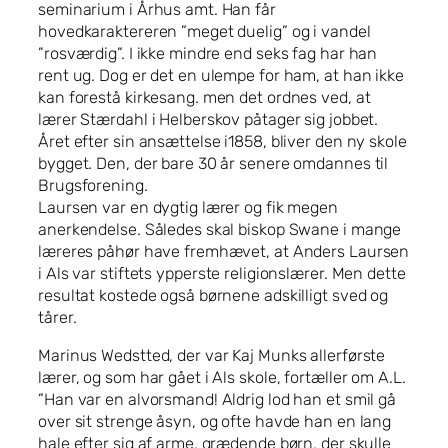
seminarium i Århus amt. Han får
hovedkaraktereren ”meget duelig” og i vandel
”rosværdig”. I ikke mindre end seks fag har han
rent ug. Dog er det en ulempe for ham, at han ikke
kan forestå kirkesang. men det ordnes ved, at
lærer Stærdahl i Helberskov påtager sig jobbet.
Året efter sin ansættelse i1858, bliver den ny skole
bygget. Den, der bare 30 år senere omdannes til
Brugsforening.
Laursen var en dygtig lærer og fik megen
anerkendelse. Således skal biskop Swane i mange
læreres påhør have fremhævet, at Anders Laursen
i Als var stiftets ypperste religionslærer. Men dette
resultat kostede også børnene adskilligt sved og
tårer.
Marinus Wedstted, der var Kaj Munks allerførste
lærer, og som har gået i Als skole, fortæller om A.L.
”Han var en alvorsmand! Aldrig lod han et smil gå
over sit strenge åsyn, og ofte havde han en lang
hale efter sig af arme, grædende børn, der skulle