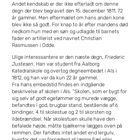
Andet kendskab er der ikke efterladt om denne
degn der blev begravet den 15. december 1811, 72
år gammel. Men eftermælet om hans anden kone
blev ikke så godt. For knap to år efter mandens død
nedkom hun med en søn og udlagde til barnets
fader en artillerist ved navnet Christian
Rasmussen i Odde.
Ulige interessantere er den næste degn,
Friederic
Justesen
. Han var student fra Aalborg
Katedralskole og overtog degneembedet i Als i
1812, og han var da kun 22 år gammel.
Fra hans embedstid findes en indgående
beskrivelse af skolen i Als. ”Skolen, som er bygt for
sig selv af godt egetømmer og murede vægge,
befandtes i god, brugbar stand, bestående af 6
bindinger, 4 til skolestue og 2 til skorsten og
ildebrændsel. Når skolestuen skulle have den
befalede højde, måtte bjælkerne lægges oven på
remmen. Der fandtes intet andet end lergulv,
hvorfor det var fornødent at lægge fjæl eller