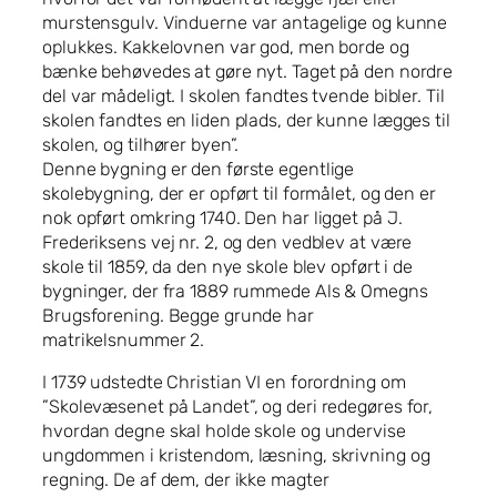
murstensgulv. Vinduerne var antagelige og kunne
oplukkes. Kakkelovnen var god, men borde og
bænke behøvedes at gøre nyt. Taget på den nordre
del var mådeligt. I skolen fandtes tvende bibler. Til
skolen fandtes en liden plads, der kunne lægges til
skolen, og tilhører byen”.
Denne bygning er den første egentlige
skolebygning, der er opført til formålet, og den er
nok opført omkring 1740. Den har ligget på J.
Frederiksens vej nr. 2, og den vedblev at være
skole til 1859, da den nye skole blev opført i de
bygninger, der fra 1889 rummede Als & Omegns
Brugsforening. Begge grunde har
matrikelsnummer 2.
I 1739 udstedte Christian VI en forordning om
”Skolevæsenet på Landet”, og deri redegøres for,
hvordan degne skal holde skole og undervise
ungdommen i kristendom, læsning, skrivning og
regning. De af dem, der ikke magter