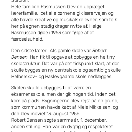
Stadion.
Hele familien Rasmussen blev en udpræget
lærerfamilie, idet alle børnene gik lærervejen og
alle havde kreative og musikalske evner, som folk
her på egnen stadig drager nytte af. Helge
Rasmussen døde i 1953 som følge af et
færdselsuheld.
Den sidste lærer i Als gamle skole var
Robert
Jensen
. Han fik til opgave at opbygge en helt ny
skolestruktur. Det var på det tidspunkt klart, at der
skulle bygges en ny centralskole og samtidig skulle
Helberskov- og Haslevgaarde skole nedlægges.
Skolen skulle udbygges til at være en
eksamensskole, men der gik nogen tid, inden det
kom på plads. Bygningerne blev rejst på en grund,
som kommunen havde købt af Niels Mikkelsen, og
den blev indviet 13. august 1956.
Robert Jensen søgte samme år, 1. december,
anden stilling. Han var en dygtig og respekteret