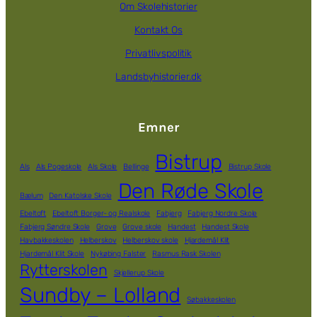
Om Skolehistorier
Kontakt Os
Privatlivspolitik
Landsbyhistorier.dk
Emner
Bistrup
Als
Als Pogeskole
Als Skole
Bellinge
Bistrup Skole
Den Røde Skole
Bælum
Den Katolske Skole
Ebeltoft
Ebeltoft Borger- og Realskole
Fabjerg
Fabjerg Nordre Skole
Fabjerg Søndre Skole
Grove
Grove skole
Handest
Handest Skole
Havbakkeskolen
Helberskov
Helberskov skole
Hjardemål Klit
Hjardemål Klit Skole
Nykøbing Falster
Rasmus Rask Skolen
Rytterskolen
Skjellerup Skole
Sundby – Lolland
Søbakkeskolen