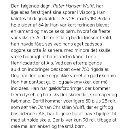
Den følgende degn,
Peter Hansen Wulff
, har
ligeledes først tjent sine sporer i Visborg. Han
kaldtes til degnekaldet i Als 28. marts 1803i den
høje alder af 64 år Han var kort forinden blevet
enkemand og havde seks børn, hvoraf de fleste
var voksne. At det er et lang bedre lønsomt kald,
han havde fået, ses ved hans eget dødsbos
opgørelse otte år senere, med mindre det skulle
være hidbragt af hans anden kone, Lene
Henricsdatter af Als. Ved den efterfølgende
auktion indbringer dødsboet over 750 rigsdaler.
Dog har den gode degn ikke været en god økonom.
Han har pantsat guld- og sølvsmykker, der må
indløses. Han har gældsfordrimger, der kommer
frem i lyset, og han skylder skrædder, skomager og
købmand. Dertil kommer yderligere 50 plus 28 rdlr.,
som sønnen Johan Christian Wulff, der er gift og
bosiddende i Als, har til gode for at have hjulpet til
med at holde skole. Der bliver kun 90 rdl. tilbage at
dele mellem enken og tre små børn.