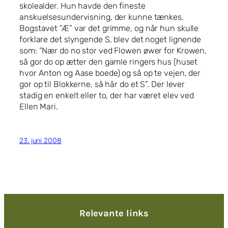
skolealder. Hun havde den fineste
anskuelsesundervisning, der kunne tænkes.
Bogstavet ”Æ” var det grimme, og når hun skulle
forklare det slyngende S, blev det noget lignende
som: ”Nær do no stor ved Flowen øwer for Krowen,
så gor do op ætter den gamle ringers hus (huset
hvor Anton og Aase boede) og så op te vejen, der
gor op til Blokkerne, så hår do et S”. Der lever
stadig en enkelt eller to, der har været elev ved
Ellen Mari.
23. juni 2008
Relevante links