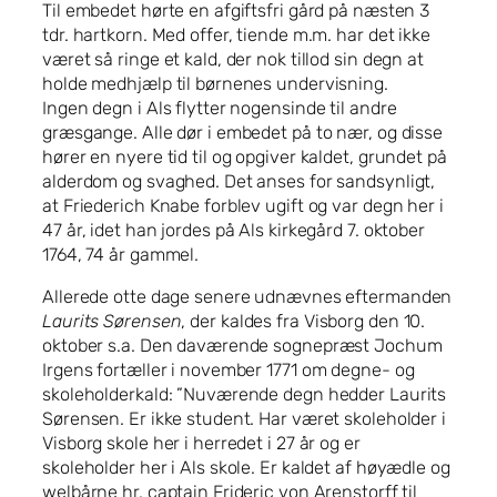
Til embedet hørte en afgiftsfri gård på næsten 3
tdr. hartkorn. Med offer, tiende m.m. har det ikke
været så ringe et kald, der nok tillod sin degn at
holde medhjælp til børnenes undervisning.
Ingen degn i Als flytter nogensinde til andre
græsgange. Alle dør i embedet på to nær, og disse
hører en nyere tid til og opgiver kaldet, grundet på
alderdom og svaghed. Det anses for sandsynligt,
at Friederich Knabe forblev ugift og var degn her i
47 år, idet han jordes på Als kirkegård 7. oktober
1764, 74 år gammel.
Allerede otte dage senere udnævnes eftermanden
Laurits Sørensen
, der kaldes fra Visborg den 10.
oktober s.a. Den daværende sognepræst Jochum
Irgens fortæller i november 1771 om degne- og
skoleholderkald: ”Nuværende degn hedder Laurits
Sørensen. Er ikke student. Har været skoleholder i
Visborg skole her i herredet i 27 år og er
skoleholder her i Als skole. Er kaldet af høyædle og
welbårne hr. captain Frideric von Arenstorff til