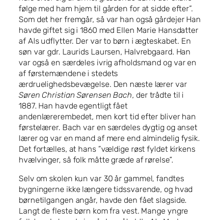
følge med ham hjem til gården for at sidde efter”.
Som det her fremgår, så var han også gårdejer Han
havde giftet sig i 1860 med Ellen Marie Hansdatter
af Als udflytter. Der var to børn i ægteskabet. En
søn var gdr. Laurids Laursen, Halvrebgaard. Han
var også en særdeles ivrig afholdsmand og var en
af førstemændene i stedets
ærdruelighedsbevægelse. Den næste lærer var
Søren Christian Sørensen Bach
, der trådte til i
1887. Han havde egentligt fået
andenlærerembedet, men kort tid efter bliver han
førstelærer. Bach var en særdeles dygtig og anset
lærer og var en mand af mere end almindelig fysik.
Det fortælles, at hans ”vældige røst fyldet kirkens
hvælvinger, så folk måtte græde af rørelse”.
Selv om skolen kun var 30 år gammel, fandtes
bygningerne ikke længere tidssvarende, og hvad
børnetilgangen angår, havde den fået slagside.
Langt de fleste børn kom fra vest. Mange yngre