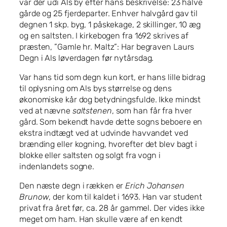
var der udi Als by efter hans beskrivelse: 23 halve
gårde og 25 fjerdeparter. Enhver halvgård gav til
degnen 1 skp. byg, 1 påskekage, 2 skillinger, 10 æg
og en saltsten. I kirkebogen fra 1692 skrives af
præsten, ”Gamle hr. Maltz”: Har begraven Laurs
Degn i Als løverdagen før nytårsdag.
Var hans tid som degn kun kort, er hans lille bidrag
til oplysning om Als bys størrelse og dens
økonomiske kår dog betydningsfulde. Ikke mindst
ved at nævne
saltstenen
, som han får fra hver
gård. Som bekendt havde dette sogns beboere en
ekstra indtægt ved at udvinde havvandet ved
brænding eller kogning, hvorefter det blev bagt i
blokke eller saltsten og solgt fra vogn i
indenlandets sogne.
Den næste degn i rækken er
Erich Johansen
Brunow
, der kom til kaldet i 1693. Han var student
privat fra året før, ca. 28 år gammel. Der vides ikke
meget om ham. Han skulle være af en kendt