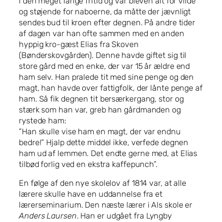
i den meget lange fritid og var bleven alt for vilde
og støjende for naboerne, da måtte der jævnligt
sendes bud til kroen efter degnen. På andre tider
af dagen var han ofte sammen med en anden
hyppig kro-gæst Elias fra Skoven
(Bønderskovgården). Denne havde giftet sig til
store gård med en enke, der var 15 år ældre end
ham selv. Han pralede tit med sine penge og den
magt, han havde over fattigfolk, der lånte penge af
ham. Så fik degnen tit bersærkergang, stor og
stærk som han var, greb han gårdmanden og
rystede ham:
”Han skulle vise ham en magt, der var endnu
bedre!” Hjalp dette middel ikke, verfede degnen
ham ud af lemmen. Det endte gerne med, at Elias
tilbød forlig ved en ekstra kaffepunch”.
En følge af den nye skolelov af 1814 var, at alle
lærere skulle have en uddannelse fra et
lærerseminarium. Den næste lærer i Als skole er
Anders Laursen
. Han er udgået fra Lyngby