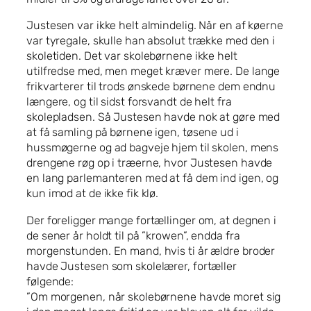
Justesen var ikke helt almindelig. Når en af køerne
var tyregale, skulle han absolut trække med den i
skoletiden. Det var skolebørnene ikke helt
utilfredse med, men meget kræver mere. De lange
frikvarterer til trods ønskede børnene dem endnu
længere, og til sidst forsvandt de helt fra
skolepladsen. Så Justesen havde nok at gøre med
at få samling på børnene igen, tøsene ud i
hussmøgerne og ad bagveje hjem til skolen, mens
drengene røg op i træerne, hvor Justesen havde
en lang parlemanteren med at få dem ind igen, og
kun imod at de ikke fik klø.
Der foreligger mange fortællinger om, at degnen i
de sener år holdt til på ”krowen”, endda fra
morgenstunden. En mand, hvis ti år ældre broder
havde Justesen som skolelærer, fortæller
følgende:
”Om morgenen, når skolebørnene havde moret sig