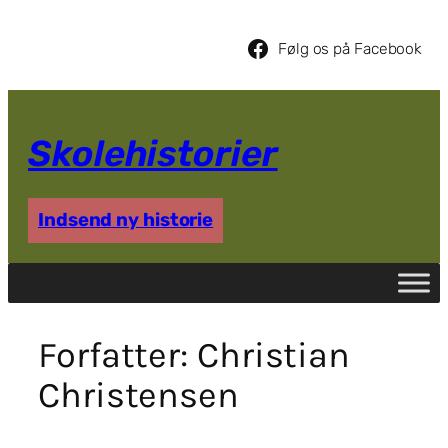
Spring
til
Følg os på Facebook
indhold
Skolehistorier
Indsend ny historie
Forfatter:
Christian
Christensen