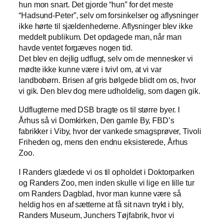
hun mon snart. Det gjorde “hun” for det meste
“Hadsund-Peter”, selv om forsinkelser og aflysninger
ikke hørte til sjældenhederne. Aflysninger blev ikke
meddelt publikum. Det opdagede man, når man
havde ventet forgæves nogen tid.
Det blev en dejlig udflugt, selv om de mennesker vi
mødte ikke kunne være i tvivl om, at vi var
landbobørn. Brisen af gris bølgede blidt om os, hvor
vi gik. Den blev dog mere udholdelig, som dagen gik.
Udflugterne med DSB bragte os til større byer. I
Århus så vi Domkirken, Den gamle By, FBD’s
fabrikker i Viby, hvor der vankede smagsprøver, Tivoli
Friheden og, mens den endnu eksisterede, Århus
Zoo.
I Randers glædede vi os til opholdet i Doktorparken
og Randers Zoo, men inden skulle vi lige en lille tur
om Randers Dagblad, hvor man kunne være så
heldig hos en af sætterne at få sit navn trykt i bly,
Randers Museum, Junchers Tøjfabrik, hvor vi