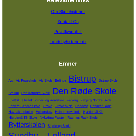
Relevante links
Om Skolehistorier
Kontakt Os
Privatlivspolitik
Landsbyhistorier.dk
Emner
Bistrup
Als
Als Pogeskole
Als Skole
Bellinge
Bistrup Skole
Den Røde Skole
Bælum
Den Katolske Skole
Ebeltoft
Ebeltoft Borger- og Realskole
Fabjerg
Fabjerg Nordre Skole
Fabjerg Søndre Skole
Grove
Grove skole
Handest
Handest Skole
Havbakkeskolen
Helberskov
Helberskov skole
Hjardemål Klit
Hjardemål Klit Skole
Nykøbing Falster
Rasmus Rask Skolen
Rytterskolen
Skjellerup Skole
Sundby – Lolland