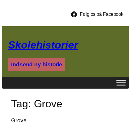
Spring
til
Følg os på Facebook
indhold
Skolehistorier
Indsend ny historie
Tag:
Grove
Grove