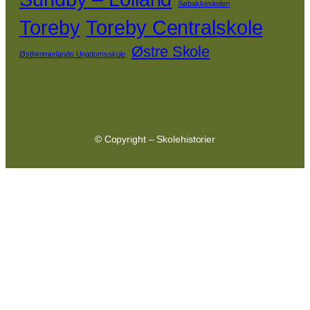
Søbakkeskolen
Toreby
Toreby Centralskole
Østre Skole
Østhimmerlands Ungdomsskole
© Copyright – Skolehistorier