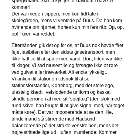
spørgsmålet: Sku” a kyr’ jer te Havndal i daw? A
kommer!
Der var megen trippen, men kun lidt tale i
skolegården, mens vi ventede på Buus. Da han kom
hvinende om hjørnet, hørtes kun min fars råb: Op, op,
op! Turen var reddet.
Efterhånden gik det op for os, at Buus nok havde fået
fejet lastbilen efter den sidste grisetransport, men
ikke haft tid til at spule med vand. Dog, tiden var ikke
til klager. Vi sad musestille og forsøgte ikke at røre
ved gulvet eller træværket. Alt endte lykkeligt.
Vi ankom til stationen tidsnok til at se
stationsforstander, Korreborg, med det store ego,
ulastelig klædt i velsiddende uniform og kasket
skridte perronen af med sit “spejlæg” (den stok med
rund skive, han brugte til at give signal med, når toget
måtte køre). Det var imponerende at se den lille,
trinde mand stå stirrende mod Hadsund
balancerende på det strakte venstre ben, mens det
højre strittede lige ud i luften, mumlende: Kommer