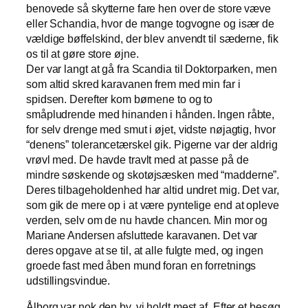
benovede så skytterne fare hen over de store væve
eller Schandia, hvor de mange togvogne og især de
vældige bøffelskind, der blev anvendt til sæderne, fik
os til at gøre store øjne.
Der var langt at gå fra Scandia til Doktorparken, men
som altid skred karavanen frem med min far i
spidsen. Derefter kom børnene to og to
småpludrende med hinanden i hånden. Ingen råbte,
for selv drenge med smut i øjet, vidste nøjagtig, hvor
“denens” tolerancetærskel gik. Pigerne var der aldrig
vrøvl med. De havde travlt med at passe på de
mindre søskende og skotøjsæsken med “madderne”.
Deres tilbageholdenhed har altid undret mig. Det var,
som gik de mere op i at være pyntelige end at opleve
verden, selv om de nu havde chancen. Min mor og
Mariane Andersen afsluttede karavanen. Det var
deres opgave at se til, at alle fulgte med, og ingen
groede fast med åben mund foran en forretnings
udstillingsvindue.
Ålborg var nok den by, vi holdt mest af. Efter et besøg