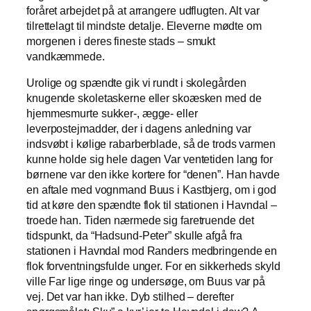
foråret arbejdet på at arrangere udflugten. Alt var
tilrettelagt til mindste detalje. Eleverne mødte om
morgenen i deres fineste stads – smukt
vandkæmmede.
Urolige og spændte gik vi rundt i skolegården
knugende skoletaskerne eller skoæsken med de
hjemmesmurte sukker-, ægge- eller
leverpostejmadder, der i dagens anledning var
indsvøbt i kølige rabarberblade, så de trods varmen
kunne holde sig hele dagen Var ventetiden lang for
børnene var den ikke kortere for “denen”. Han havde
en aftale med vognmand Buus i Kastbjerg, om i god
tid at køre den spændte flok til stationen i Havndal –
troede han. Tiden nærmede sig faretruende det
tidspunkt, da “Hadsund-Peter” skulle afgå fra
stationen i Havndal mod Randers medbringende en
flok forventningsfulde unger. For en sikkerheds skyld
ville Far lige ringe og undersøge, om Buus var på
vej. Det var han ikke. Dyb stilhed – derefter