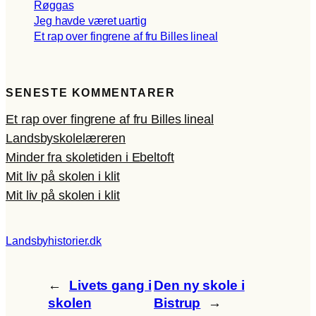
Røggas
Jeg havde været uartig
Et rap over fingrene af fru Billes lineal
SENESTE KOMMENTARER
Et rap over fingrene af fru Billes lineal
Landsbyskolelæreren
Minder fra skoletiden i Ebeltoft
Mit liv på skolen i klit
Mit liv på skolen i klit
Landsbyhistorier.dk
←
Livets gang i
Den ny skole i
skolen
Bistrup
→