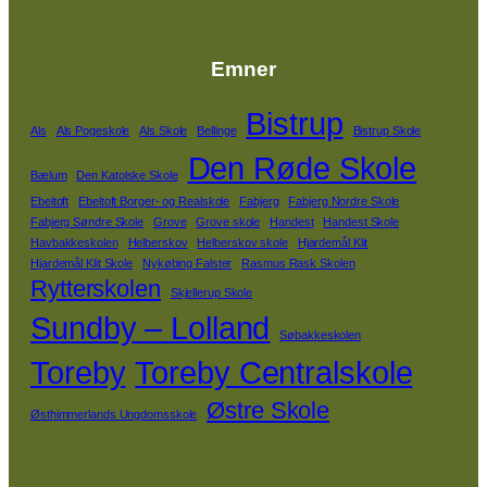
Emner
Bistrup
Als
Als Pogeskole
Als Skole
Bellinge
Bistrup Skole
Den Røde Skole
Bælum
Den Katolske Skole
Ebeltoft
Ebeltoft Borger- og Realskole
Fabjerg
Fabjerg Nordre Skole
Fabjerg Søndre Skole
Grove
Grove skole
Handest
Handest Skole
Havbakkeskolen
Helberskov
Helberskov skole
Hjardemål Klit
Hjardemål Klit Skole
Nykøbing Falster
Rasmus Rask Skolen
Rytterskolen
Skjellerup Skole
Sundby – Lolland
Søbakkeskolen
Toreby
Toreby Centralskole
Østre Skole
Østhimmerlands Ungdomsskole