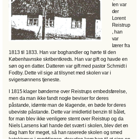
len var
der
Lorent
Reistrup
, han
var
lærer fra
1813 til 1833. Han var boghandler og hørte til den
Københavnske skribentkreds. Han var gift og havde en
søn og en datter. Datteren var gift med pastor Schmidt i
Fodby. Dette vil sige at tilsynet med skolen var i
svigersønnens tjeneste.
I 1815 klager bønderne over Reistrups embedsførelse,
men da man ikke fandt nogle beviser for deres
påstande, idømte man de klagende, en bøde for deres
ubeviste påstande. Dette var imidlertid benzin til bålet,
for man blev ikke venligere stemt over Reistrup og da
Niels Larsens karl hande det svært i skolen, blev det en
dag ham for meget, så han raserede skolen og smed
katekismus i møddingen, desuden kom han til at sige en