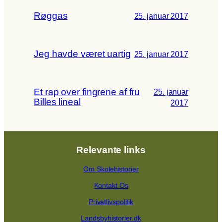
Røggas
25. januar 2017
Jeg havde været uartig
25. januar 2017
Et rap over fingrene af fru
25. januar
Billes lineal
2017
Relevante links
Om Skolehistorier
Kontakt Os
Privatlivspolitik
Landsbyhistorier.dk