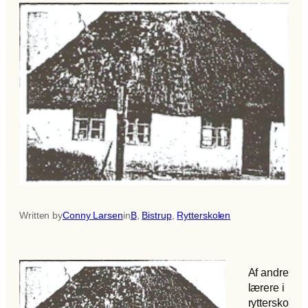
Written by
Conny Larsen
in
B
, 
Bistrup
, 
Rytterskolen
Af andre
lærere i
ryttersko