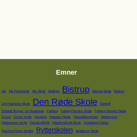
Emner
Bistrup
Als
Als Pogeskole
Als Skole
Bellinge
Bistrup Skole
Bælum
Den Røde Skole
Den Katolske Skole
Ebeltoft
Ebeltoft Borger- og Realskole
Fabjerg
Fabjerg Nordre Skole
Fabjerg Søndre Skole
Grove
Grove skole
Handest
Handest Skole
Havbakkeskolen
Helberskov
Helberskov skole
Hjardemål Klit
Hjardemål Klit Skole
Nykøbing Falster
Rytterskolen
Rasmus Rask Skolen
Skjellerup Skole