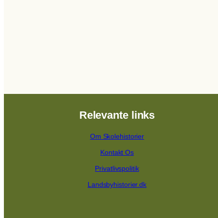
Relevante links
Om Skolehistorier
Kontakt Os
Privatlivspolitik
Landsbyhistorier.dk