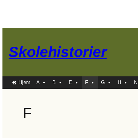
Spring
til
indhold
Skolehistorier
Hjem
A
B
E
F
G
H
N
F