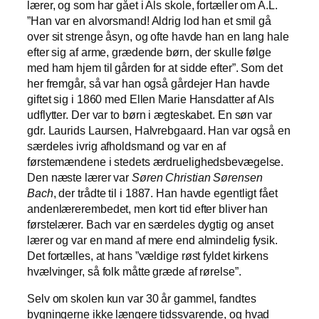
lærer, og som har gået i Als skole, fortæller om A.L.
”Han var en alvorsmand! Aldrig lod han et smil gå
over sit strenge åsyn, og ofte havde han en lang hale
efter sig af arme, grædende børn, der skulle følge
med ham hjem til gården for at sidde efter”. Som det
her fremgår, så var han også gårdejer Han havde
giftet sig i 1860 med Ellen Marie Hansdatter af Als
udflytter. Der var to børn i ægteskabet. En søn var
gdr. Laurids Laursen, Halvrebgaard. Han var også en
særdeles ivrig afholdsmand og var en af
førstemændene i stedets ærdruelighedsbevægelse.
Den næste lærer var
Søren Christian Sørensen
Bach
, der trådte til i 1887. Han havde egentligt fået
andenlærerembedet, men kort tid efter bliver han
førstelærer. Bach var en særdeles dygtig og anset
lærer og var en mand af mere end almindelig fysik.
Det fortælles, at hans ”vældige røst fyldet kirkens
hvælvinger, så folk måtte græde af rørelse”.
Selv om skolen kun var 30 år gammel, fandtes
bygningerne ikke længere tidssvarende, og hvad