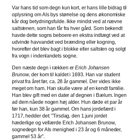
Var hans tid som degn kun kort, er hans lille bidrag til
oplysning om Als bys størrelse og dens økonomiske
kår dog betydningsfulde. Ikke mindst ved at nævne
saltstenen
, som han får fra hver gård. Som bekendt
havde dette sogns beboere en ekstra indtægt ved at
udvinde havvandet ved brænding eller kogning,
hvorefter det blev bagt i blokke eller saltsten og solgt
fra vogn i indenlandets sogne.
Den næste degn i rækken er
Erich Johansen
Brunow
, der kom til kaldet i 1693. Han var student
privat fra året før, ca. 28 år gammel. Der vides ikke
meget om ham. Han skulle være af en kendt familie.
Han blev gift med en dater af degnen i Bælum. Ingen
ad dem nåede nogen høj alder. Hun døde et par år
før han, kun 38 år gammel. Om hans jordefærd i
1717, hedder det: ”Tirsdag, den 1.juni jordet
hæderlige og vellærde Erich Johansen Brunow,
sognedegn for Als menighed i 23 år og 6 måneder,
gammel 53 år”.