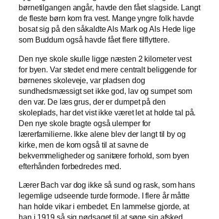
børnetilgangen angår, havde den fået slagside. Langt
de fleste børn kom fra vest. Mange yngre folk havde
bosat sig på den såkaldte Als Mark og Als Hede lige
som Buddum også havde fået flere tilflyttere.
Den nye skole skulle ligge næsten 2 kilometer vest
for byen. Var stedet end mere centralt beliggende for
børnenes skoleveje, var pladsen dog
sundhedsmæssigt set ikke god, lav og sumpet som
den var. De læs grus, der er dumpet på den
skoleplads, har det vist ikke været let at holde tal på.
Den nye skole bragte også ulemper for
lærerfamilierne. Ikke alene blev der langt til by og
kirke, men de kom også til at savne de
bekvemmeligheder og sanitære forhold, som byen
efterhånden forbedredes med.
Lærer Bach var dog ikke så sund og rask, som hans
legemlige udseende turde formode. I flere år måtte
han holde vikar i embedet. En lammelse gjorde, at
han i 1919 så sig nødsaget til at søge sin afsked,