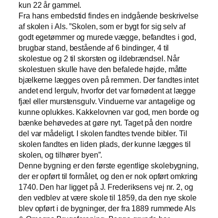
kun 22 år gammel.
Fra hans embedstid findes en indgående beskrivelse
af skolen i Als. ”Skolen, som er bygt for sig selv af
godt egetømmer og murede vægge, befandtes i god,
brugbar stand, bestående af 6 bindinger, 4 til
skolestue og 2 til skorsten og ildebrændsel. Når
skolestuen skulle have den befalede højde, måtte
bjælkerne lægges oven på remmen. Der fandtes intet
andet end lergulv, hvorfor det var fornødent at lægge
fjæl eller murstensgulv. Vinduerne var antagelige og
kunne oplukkes. Kakkelovnen var god, men borde og
bænke behøvedes at gøre nyt. Taget på den nordre
del var mådeligt. I skolen fandtes tvende bibler. Til
skolen fandtes en liden plads, der kunne lægges til
skolen, og tilhører byen”.
Denne bygning er den første egentlige skolebygning,
der er opført til formålet, og den er nok opført omkring
1740. Den har ligget på J. Frederiksens vej nr. 2, og
den vedblev at være skole til 1859, da den nye skole
blev opført i de bygninger, der fra 1889 rummede Als