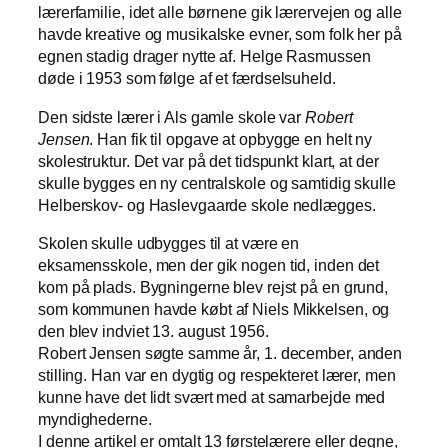
lærerfamilie, idet alle børnene gik lærervejen og alle
havde kreative og musikalske evner, som folk her på
egnen stadig drager nytte af. Helge Rasmussen
døde i 1953 som følge af et færdselsuheld.
Den sidste lærer i Als gamle skole var
Robert
Jensen
. Han fik til opgave at opbygge en helt ny
skolestruktur. Det var på det tidspunkt klart, at der
skulle bygges en ny centralskole og samtidig skulle
Helberskov- og Haslevgaarde skole nedlægges.
Skolen skulle udbygges til at være en
eksamensskole, men der gik nogen tid, inden det
kom på plads. Bygningerne blev rejst på en grund,
som kommunen havde købt af Niels Mikkelsen, og
den blev indviet 13. august 1956.
Robert Jensen søgte samme år, 1. december, anden
stilling. Han var en dygtig og respekteret lærer, men
kunne have det lidt svært med at samarbejde med
myndighederne.
I denne artikel er omtalt 13 førstelærere eller degne,