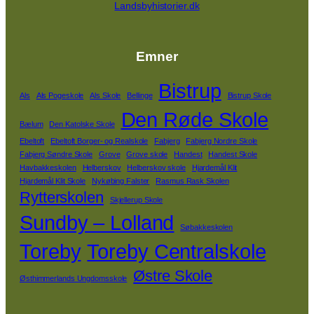
Landsbyhistorier.dk
Emner
Bistrup
Als
Als Pogeskole
Als Skole
Bellinge
Bistrup Skole
Den Røde Skole
Bælum
Den Katolske Skole
Ebeltoft
Ebeltoft Borger- og Realskole
Fabjerg
Fabjerg Nordre Skole
Fabjerg Søndre Skole
Grove
Grove skole
Handest
Handest Skole
Havbakkeskolen
Helberskov
Helberskov skole
Hjardemål Klit
Hjardemål Klit Skole
Nykøbing Falster
Rasmus Rask Skolen
Rytterskolen
Skjellerup Skole
Sundby – Lolland
Søbakkeskolen
Toreby
Toreby Centralskole
Østre Skole
Østhimmerlands Ungdomsskole