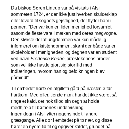
Da biskop Søren Lintrup var på visitats i Als i
sommeren 1724, er der ikke just hverken skulderklap
eller lovord til sognets gejstlighed, der flyder ham i
pennen. ”Der var kun en liden menighed forsamlet,
såsom de fleste vare i marken med deres møgvogne.
Den største del af ungdommen var kun mådelig
informeret om kristendommen, skønt der både var en
skoleholder i menigheden, og degnen var en student
ved navn
Frederich Knabe
, præstekonens broder,
som vel ikke havde gjort sig stor flid med
indlæringen, hvorom han og befolkningen blev
påmindt”.
Til embedet hørte en afgiftsfri gård på næsten 3 tdr.
hartkorn. Med offer, tiende m.m. har det ikke været så
ringe et kald, der nok tillod sin degn at holde
medhjælp til børnenes undervisning.
Ingen degn i Als flytter nogensinde til andre
græsgange. Alle dør i embedet på to nær, og disse
hører en nyere tid til og opgiver kaldet, grundet på