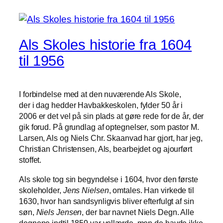
Als Skoles historie fra 1604
til 1956
I forbindelse med at den nuværende Als Skole,
der i dag hedder Havbakkeskolen, fylder 50 år i
2006 er det vel på sin plads at gøre rede for de år, der
gik forud. På grundlag af optegnelser, som pastor M.
Larsen, Als og Niels Chr. Skaanvad har gjort, har jeg,
Christian Christensen, Als, bearbejdet og ajourført
stoffet.
Als skole tog sin begyndelse i 1604, hvor den første
skoleholder,
Jens Nielsen
, omtales. Han virkede til
1630, hvor han sandsynligvis bliver efterfulgt af sin
søn,
Niels Jensen
, der bar navnet Niels Degn. Alle
degnene indtil 1859 var vellærde, men de havde ikke