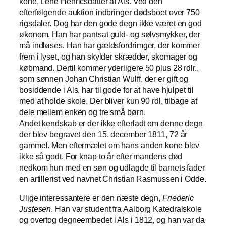
kone, Lene Henricsdatter af Als. Ved den
efterfølgende auktion indbringer dødsboet over 750
rigsdaler. Dog har den gode degn ikke været en god
økonom. Han har pantsat guld- og sølvsmykker, der
må indløses. Han har gældsfordrimger, der kommer
frem i lyset, og han skylder skrædder, skomager og
købmand. Dertil kommer yderligere 50 plus 28 rdlr.,
som sønnen Johan Christian Wulff, der er gift og
bosiddende i Als, har til gode for at have hjulpet til
med at holde skole. Der bliver kun 90 rdl. tilbage at
dele mellem enken og tre små børn.
Andet kendskab er der ikke efterladt om denne degn
der blev begravet den 15. december 1811, 72 år
gammel. Men eftermælet om hans anden kone blev
ikke så godt. For knap to år efter mandens død
nedkom hun med en søn og udlagde til barnets fader
en artillerist ved navnet Christian Rasmussen i Odde.
Ulige interessantere er den næste degn,
Friederic
Justesen
. Han var student fra Aalborg Katedralskole
og overtog degneembedet i Als i 1812, og han var da