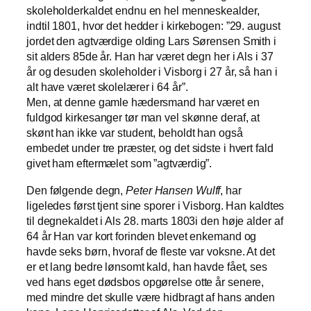
skoleholderkaldet endnu en hel menneskealder,
indtil 1801, hvor det hedder i kirkebogen: ”29. august
jordet den agtværdige olding Lars Sørensen Smith i
sit alders 85de år. Han har været degn her i Als i 37
år og desuden skoleholder i Visborg i 27 år, så han i
alt have været skolelærer i 64 år”.
Men, at denne gamle hædersmand har været en
fuldgod kirkesanger tør man vel skønne deraf, at
skønt han ikke var student, beholdt han også
embedet under tre præster, og det sidste i hvert fald
givet ham eftermælet som ”agtværdig”.
Den følgende degn,
Peter Hansen Wulff
, har
ligeledes først tjent sine sporer i Visborg. Han kaldtes
til degnekaldet i Als 28. marts 1803i den høje alder af
64 år Han var kort forinden blevet enkemand og
havde seks børn, hvoraf de fleste var voksne. At det
er et lang bedre lønsomt kald, han havde fået, ses
ved hans eget dødsbos opgørelse otte år senere,
med mindre det skulle være hidbragt af hans anden