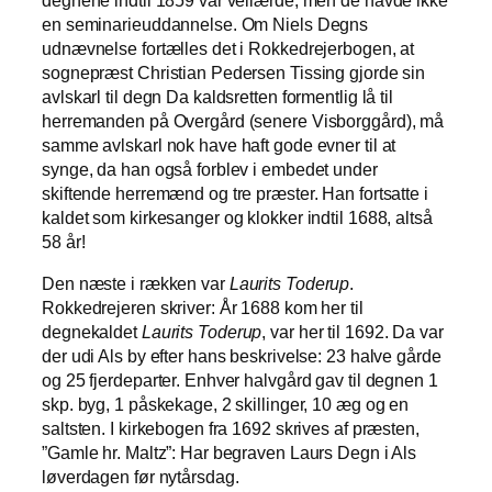
en seminarieuddannelse. Om Niels Degns
udnævnelse fortælles det i Rokkedrejerbogen, at
sognepræst Christian Pedersen Tissing gjorde sin
avlskarl til degn Da kaldsretten formentlig lå til
herremanden på Overgård (senere Visborggård), må
samme avlskarl nok have haft gode evner til at
synge, da han også forblev i embedet under
skiftende herremænd og tre præster. Han fortsatte i
kaldet som kirkesanger og klokker indtil 1688, altså
58 år!
Den næste i rækken var
Laurits Toderup
.
Rokkedrejeren skriver: År 1688 kom her til
degnekaldet
Laurits Toderup
, var her til 1692. Da var
der udi Als by efter hans beskrivelse: 23 halve gårde
og 25 fjerdeparter. Enhver halvgård gav til degnen 1
skp. byg, 1 påskekage, 2 skillinger, 10 æg og en
saltsten. I kirkebogen fra 1692 skrives af præsten,
”Gamle hr. Maltz”: Har begraven Laurs Degn i Als
løverdagen før nytårsdag.