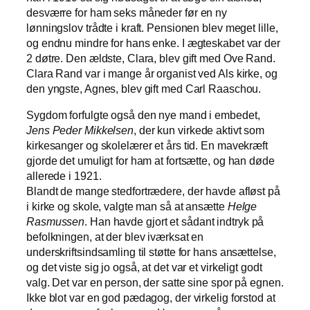
desværre for ham seks måneder før en ny
lønningslov trådte i kraft. Pensionen blev meget lille,
og endnu mindre for hans enke. I ægteskabet var der
2 døtre. Den ældste, Clara, blev gift med Ove Rand.
Clara Rand var i mange år organist ved Als kirke, og
den yngste, Agnes, blev gift med Carl Raaschou.
Sygdom forfulgte også den nye mand i embedet,
Jens Peder Mikkelsen
, der kun virkede aktivt som
kirkesanger og skolelærer et års tid. En mavekræft
gjorde det umuligt for ham at fortsætte, og han døde
allerede i 1921.
Blandt de mange stedfortrædere, der havde afløst på
i kirke og skole, valgte man så at ansætte
Helge
Rasmussen
. Han havde gjort et sådant indtryk på
befolkningen, at der blev iværksat en
underskriftsindsamling til støtte for hans ansættelse,
og det viste sig jo også, at det var et virkeligt godt
valg. Det var en person, der satte sine spor på egnen.
Ikke blot var en god pædagog, der virkelig forstod at