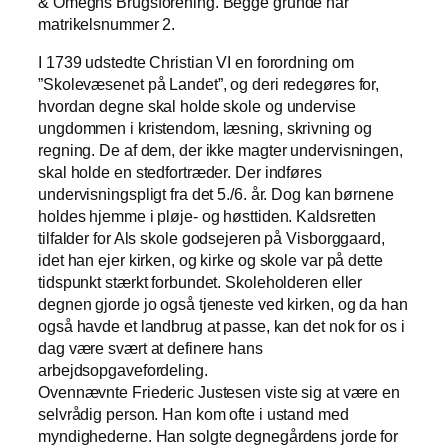
& Omegns Brugsforening. Begge grunde har
matrikelsnummer 2.
I 1739 udstedte Christian VI en forordning om
”Skolevæsenet på Landet”, og deri redegøres for,
hvordan degne skal holde skole og undervise
ungdommen i kristendom, læsning, skrivning og
regning. De af dem, der ikke magter undervisningen,
skal holde en stedfortræder. Der indføres
undervisningspligt fra det 5./6. år. Dog kan børnene
holdes hjemme i pløje- og høsttiden. Kaldsretten
tilfalder for Als skole godsejeren på Visborggaard,
idet han ejer kirken, og kirke og skole var på dette
tidspunkt stærkt forbundet. Skoleholderen eller
degnen gjorde jo også tjeneste ved kirken, og da han
også havde et landbrug at passe, kan det nok for os i
dag være svært at definere hans
arbejdsopgavefordeling.
Ovennævnte Friederic Justesen viste sig at være en
selvrådig person. Han kom ofte i ustand med
myndighederne. Han solgte degnegårdens jorde for