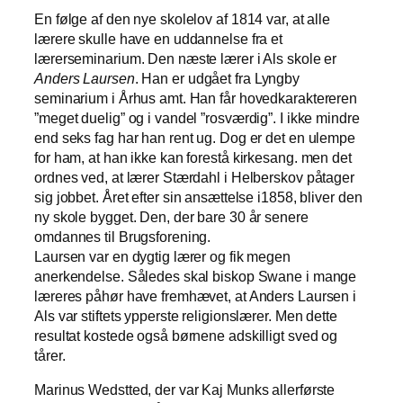
En følge af den nye skolelov af 1814 var, at alle
lærere skulle have en uddannelse fra et
lærerseminarium. Den næste lærer i Als skole er
Anders Laursen
. Han er udgået fra Lyngby
seminarium i Århus amt. Han får hovedkaraktereren
”meget duelig” og i vandel ”rosværdig”. I ikke mindre
end seks fag har han rent ug. Dog er det en ulempe
for ham, at han ikke kan forestå kirkesang. men det
ordnes ved, at lærer Stærdahl i Helberskov påtager
sig jobbet. Året efter sin ansættelse i1858, bliver den
ny skole bygget. Den, der bare 30 år senere
omdannes til Brugsforening.
Laursen var en dygtig lærer og fik megen
anerkendelse. Således skal biskop Swane i mange
læreres påhør have fremhævet, at Anders Laursen i
Als var stiftets ypperste religionslærer. Men dette
resultat kostede også børnene adskilligt sved og
tårer.
Marinus Wedstted, der var Kaj Munks allerførste