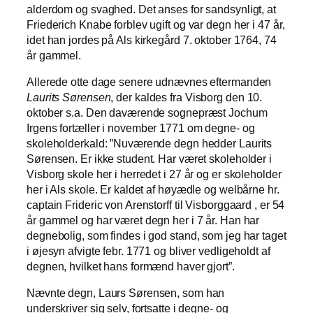
alderdom og svaghed. Det anses for sandsynligt, at
Friederich Knabe forblev ugift og var degn her i 47 år,
idet han jordes på Als kirkegård 7. oktober 1764, 74
år gammel.
Allerede otte dage senere udnævnes eftermanden
Laurits Sørensen
, der kaldes fra Visborg den 10.
oktober s.a. Den daværende sognepræst Jochum
Irgens fortæller i november 1771 om degne- og
skoleholderkald: ”Nuværende degn hedder Laurits
Sørensen. Er ikke student. Har været skoleholder i
Visborg skole her i herredet i 27 år og er skoleholder
her i Als skole. Er kaldet af høyædle og welbårne hr.
captain Frideric von Arenstorff til Visborggaard , er 54
år gammel og har været degn her i 7 år. Han har
degnebolig, som findes i god stand, som jeg har taget
i øjesyn afvigte febr. 1771 og bliver vedligeholdt af
degnen, hvilket hans formænd haver gjort”.
Nævnte degn, Laurs Sørensen, som han
underskriver sig selv, fortsatte i degne- og