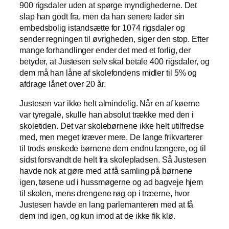
900 rigsdaler uden at spørge myndighederne. Det
slap han godt fra, men da han senere lader sin
embedsbolig istandsætte for 1074 rigsdaler og
sender regningen til øvrigheden, siger den stop. Efter
mange forhandlinger ender det med et forlig, der
betyder, at Justesen selv skal betale 400 rigsdaler, og
dem må han låne af skolefondens midler til 5% og
afdrage lånet over 20 år.
Justesen var ikke helt almindelig. Når en af køerne
var tyregale, skulle han absolut trække med den i
skoletiden. Det var skolebørnene ikke helt utilfredse
med, men meget kræver mere. De lange frikvarterer
til trods ønskede børnene dem endnu længere, og til
sidst forsvandt de helt fra skolepladsen. Så Justesen
havde nok at gøre med at få samling på børnene
igen, tøsene ud i hussmøgerne og ad bagveje hjem
til skolen, mens drengene røg op i træerne, hvor
Justesen havde en lang parlemanteren med at få
dem ind igen, og kun imod at de ikke fik klø.