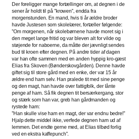
Der foreligger mange fortællinger om, at degnen i de
sener år holdt til på ”krowen”, endda fra
morgenstunden. En mand, hvis ti år ældre broder
havde Justesen som skolelærer, fortæller følgende:
”Om morgenen, når skolebørnene havde moret sig i
den meget lange fritid og var bleven alt for vilde og
støjende for naboerne, da måtte der jævnligt sendes
bud til kroen efter degnen. På andre tider af dagen
var han ofte sammen med en anden hyppig kro-gæst
Elias fra Skoven (Bønderskovgården). Denne havde
giftet sig til store gård med en enke, der var 15 år
ældre end ham selv. Han pralede tit med sine penge
og den magt, han havde over fattigfolk, der lånte
penge af ham. Så fik degnen tit bersærkergang, stor
og stærk som han var, greb han gårdmanden og
rystede ham:
”Han skulle vise ham en magt, der var endnu bedre!”
Hjalp dette middel ikke, verfede degnen ham ud af
lemmen. Det endte gerne med, at Elias tilbød forlig
ved en ekstra kaffepunch”.