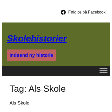
Spring
til
Følg os på Facebook
indhold
Skolehistorier
Indsend ny historie
Tag:
Als Skole
Als Skole