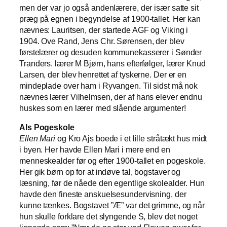
men der var jo også andenlærere, der især satte sit
præg på egnen i begyndelse af 1900-tallet. Her kan
nævnes: Lauritsen, der startede AGF og Viking i
1904. Ove Rand, Jens Chr. Sørensen, der blev
førstelærer og desuden kommunekasserer i Sønder
Tranders. lærer M Bjørn, hans efterfølger, lærer Knud
Larsen, der blev henrettet af tyskerne. Der er en
mindeplade over ham i Ryvangen. Til sidst må nok
nævnes lærer Vilhelmsen, der af hans elever endnu
huskes som en lærer med slående argumenter!
Als Pogeskole
Ellen Mari
og Kro Ajs boede i et lille stråtækt hus midt
i byen. Her havde Ellen Mari i mere end en
menneskealder før og efter 1900-tallet en pogeskole.
Her gik børn op for at indøve tal, bogstaver og
læsning, før de nåede den egentlige skolealder. Hun
havde den fineste anskuelsesundervisning, der
kunne tænkes. Bogstavet ”Æ” var det grimme, og når
hun skulle forklare det slyngende S, blev det noget