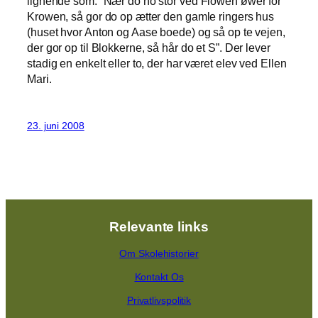
lignende som: ”Nær do no stor ved Flowen øwer for
Krowen, så gor do op ætter den gamle ringers hus
(huset hvor Anton og Aase boede) og så op te vejen,
der gor op til Blokkerne, så hår do et S”. Der lever
stadig en enkelt eller to, der har været elev ved Ellen
Mari.
23. juni 2008
Relevante links
Om Skolehistorier
Kontakt Os
Privatlivspolitik