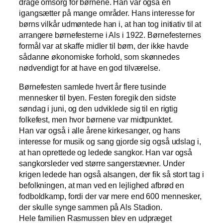
drage omsorg for børnene. Han var også en
igangsætter på mange områder. Hans interesse for
børns vilkår udmøntede han i, at han tog initiativ til at
arrangere børnefesterne i Als i 1922. Børnefesternes
formål var at skaffe midler til børn, der ikke havde
sådanne økonomiske forhold, som skønnedes
nødvendigt for at have en god tilværelse.
Børnefesten samlede hvert år flere tusinde
mennesker til byen. Festen foregik den sidste
søndag i juni, og den udviklede sig til en rigtig
folkefest, men hvor børnene var midtpunktet.
Han var også i alle årene kirkesanger, og hans
interesse for musik og sang gjorde sig også udslag i,
at han oprettede og ledede sangkor. Han var også
sangkorsleder ved større sangerstævner. Under
krigen ledede han også alsangen, der fik så stort tag i
befolkningen, at man ved en lejlighed afbrød en
fodboldkamp, fordi der var mere end 600 mennesker,
der skulle synge sammen på Als Stadion.
Hele familien Rasmussen blev en udpræget