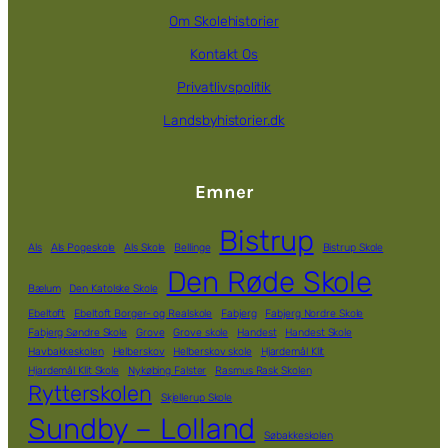
Om Skolehistorier
Kontakt Os
Privatlivspolitik
Landsbyhistorier.dk
Emner
Bistrup
Als
Als Pogeskole
Als Skole
Bellinge
Bistrup Skole
Den Røde Skole
Bælum
Den Katolske Skole
Ebeltoft
Ebeltoft Borger- og Realskole
Fabjerg
Fabjerg Nordre Skole
Fabjerg Søndre Skole
Grove
Grove skole
Handest
Handest Skole
Havbakkeskolen
Helberskov
Helberskov skole
Hjardemål Klit
Hjardemål Klit Skole
Nykøbing Falster
Rasmus Rask Skolen
Rytterskolen
Skjellerup Skole
Sundby – Lolland
Søbakkeskolen