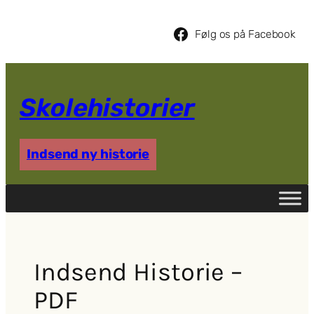
Spring
til
Følg os på Facebook
indhold
Skolehistorier
Indsend ny historie
Indsend Historie –
PDF